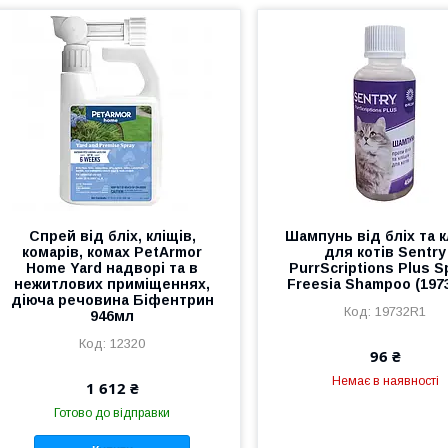
Спрей від бліх, кліщів,
Шампунь від бліх та к
комарів, комах PetArmor
для котів Sentry
Home Yard надворі та в
PurrScriptions Plus S
нежитлових приміщеннях,
Freesia Shampoo (197
діюча речовина Біфентрин
19732R1
946мл
12320
96 ₴
Немає в наявності
1 612 ₴
Готово до відправки