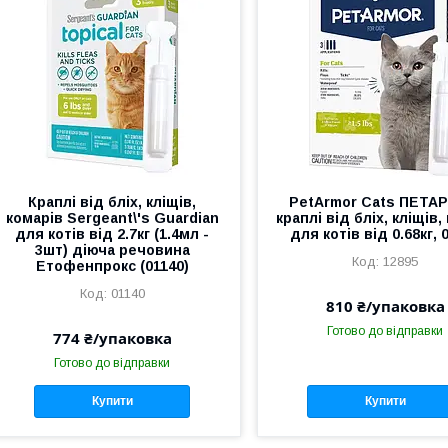
Краплі від бліх, кліщів,
PetArmor Cats ПЕТА
комарів Sergeant\'s Guardian
краплі від бліх, кліщів
для котів від 2.7кг (1.4мл -
для котів від 0.68кг, 
3шт) діюча речовина
12895
Етофенпрокс (01140)
01140
810 ₴/упаковка
Готово до відправки
774 ₴/упаковка
Готово до відправки
Купити
Купити