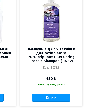
РМОР
Шампунь від бліх та кліщів
, вошей
для котів Sentry
0.5мл
PurrScriptions Plus Spring
Freesia Shampoo (19732)
19732
450 ₴
Готово до відправки
Купити