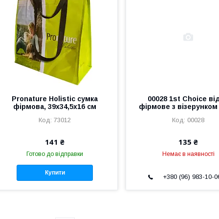
Pronature Holistic сумка
00028 1st Choice ві
фірмова, 39х34,5х16 см
фірмове з візерунком 
73012
00028
141 ₴
135 ₴
Готово до відправки
Немає в наявності
Купити
+380 (96) 983-10-0