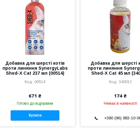
Добавка для шерсті котів
Добавка для шерсті 
проти линяння SynergyLabs
проти линяння Syner
Shed-X Cat 237 мл (00514)
Shed-X Cat 45 мл (34
00514
340012
671 ₴
174 ₴
Готово до відправки
Немає в наявності
Купити
+380 (96) 983-10-0