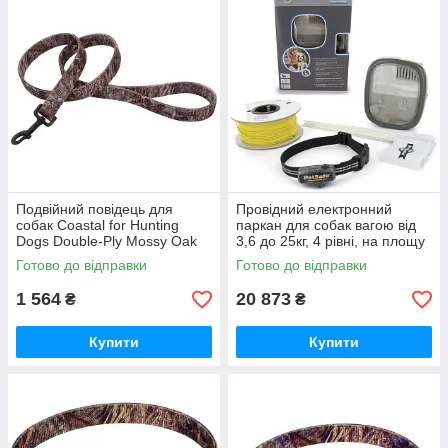
Подвійний повідець для
Провідний електронний
собак Coastal for Hunting
паркан для собак вагою від
Dogs Double-Ply Mossy Oak
3,6 до 25кг, 4 рівні, на площу
2,5х1,8м (R2906_DB106)
1300 кв.м. PetSafe Deluxe In-
Готово до відправки
Готово до відправки
Ground Fence
1 564
20 873
₴
₴
Купити
Купити