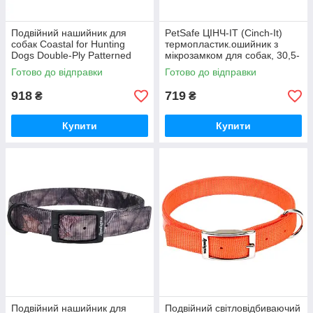
Подвійний нашийник для
PetSafe ЦІНЧ-ІТ (Cinch-It)
собак Coastal for Hunting
термопластик.ошийник з
Dogs Double-Ply Patterned
мікрозамком для собак, 30,5-
Collar 2,5х70 см
49,5см, чорний
Готово до відправки
Готово до відправки
(R2903_G_AVT_26)
918
719
₴
₴
Купити
Купити
Подвійний нашийник для
Подвійний світловідбиваючий