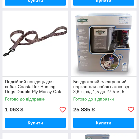
Купити
Купити
Подвійний повідець для
Бездротовий електронний
собак Coastal for Hunting
паркан для собак вагою від
Dogs Double-Ply Mossy Oak
3,6 кг, від 1,5 до 27,5 м, 5
2,5х1,2м (R2904_DB104)
рівнів впливу PetSafe
Готово до відправки
Готово до відправки
Wireless Containment System
1 063
25 885
₴
₴
Купити
Купити