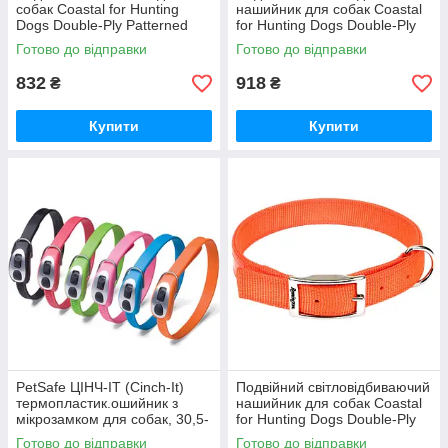
собак Coastal for Hunting
нашийник для собак Coastal
Dogs Double-Ply Patterned
for Hunting Dogs Double-Ply
Collar 2,5х70 см
Reflective Collar 2.5х46 см
Готово до відправки
Готово до відправки
(R2903_G_MBC_26)
(R2903_RG_SOR18)
832
918
₴
₴
Купити
Купити
PetSafe ЦІНЧ-ІТ (Cinch-It)
Подвійний світловідбиваючий
термопластик.ошийник з
нашийник для собак Coastal
мікрозамком для собак, 30,5-
for Hunting Dogs Double-Ply
49,5см, чорний
Reflective Collar 2.5х51 см
Готово до відправки
Готово до відправки