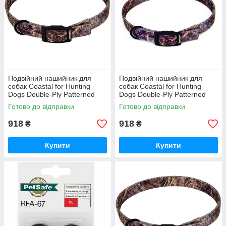
Подвійний нашийник для
Подвійний нашийник для
собак Coastal for Hunting
собак Coastal for Hunting
Dogs Double-Ply Patterned
Dogs Double-Ply Patterned
Collar 2,5х55 см
Collar 2,5х70 см
Готово до відправки
Готово до відправки
(R2903_G_DB122)
(R2903_G_DB126)
918
918
₴
₴
Купити
Купити