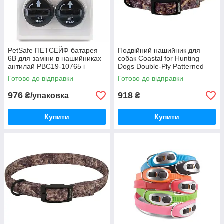
PetSafe ПЕТСЕЙФ батарея
Подвійний нашийник для
6В для заміни в нашийниках
собак Coastal for Hunting
антилай PBC19-10765 і
Dogs Double-Ply Patterned
PUSP-150-19
Collar 2,5х61 см
Готово до відправки
Готово до відправки
(R2903_G_DB124)
976
918
₴/упаковка
₴
Купити
Купити