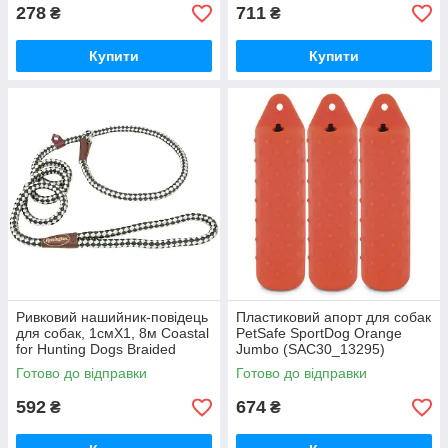
278
711
₴
₴
Купити
Купити
Ривковий нашийник-повідець
Пластиковий апорт для собак
для собак, 1смХ1, 8м Coastal
PetSafe SportDog Orange
for Hunting Dogs Braided
Jumbo (SAC30_13295)
Rope (R0216_GRW06)
Готово до відправки
Готово до відправки
592
674
₴
₴