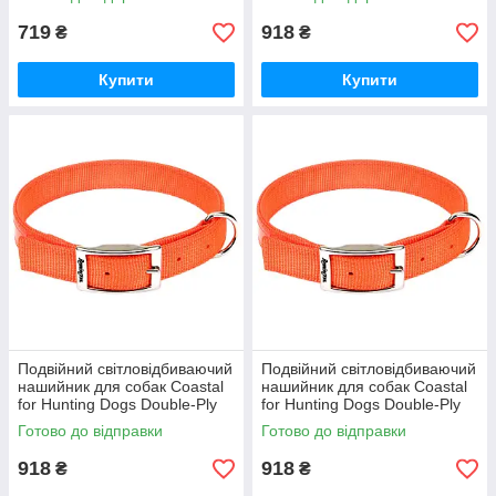
(R2903_RG_SOR20)
719
918
₴
₴
Купити
Купити
Подвійний світловідбиваючий
Подвійний світловідбиваючий
нашийник для собак Coastal
нашийник для собак Coastal
for Hunting Dogs Double-Ply
for Hunting Dogs Double-Ply
Reflective Collar 2.5х56 см
Reflective Collar 2.5х61 см
Готово до відправки
Готово до відправки
(R2903_RG_SOR22)
(R2903_RG_SOR24)
918
918
₴
₴