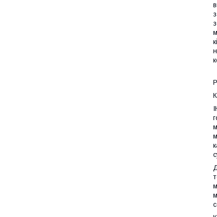
в
з
з
м
к
н
к
Р
К
І
г
м
м
к
с
Д
т
м
м
с