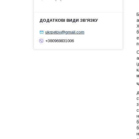
Б
а
Х
б
ukrpetov@gmail.com
е
+380969831006
п
С
а
і
к
м
Ч
д
с
з
с
н
б
б
н