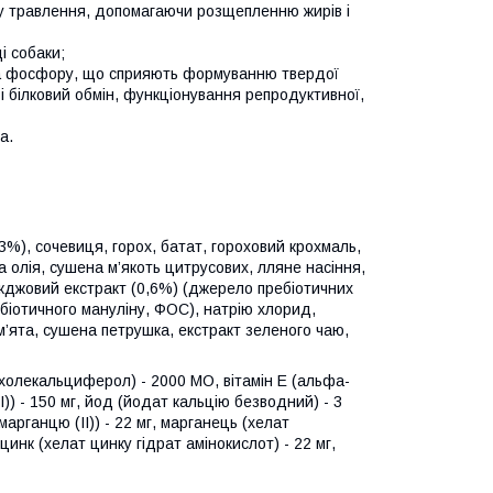
 травлення, допомагаючи розщепленню жирів і
і собаки;
 та фосфору, що сприяють формуванню твердої
і білковий обмін, функціонування репродуктивної,
а.
3%), сочевиця, горох, батат, гороховий крохмаль,
а олія, сушена м’якоть цитрусових, лляне насіння,
джовий екстракт (0,6%) (джерело пребіотичних
біотичного мануліну, ФОС), натрію хлорид,
м’ята, сушена петрушка, екстракт зеленого чаю,
 (холекальциферол) - 2000 МО, вітамін E (альфа-
)) - 150 мг, йод (йодат кальцію безводний) - 3
 марганцю (II)) - 22 мг, марганець (хелат
 цинк (хелат цинку гідрат амінокислот) - 22 мг,