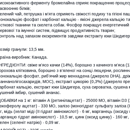
исокоактивного ферменту бромелайна сприяє покращенню процесу
асвоєнню білків;
елений чай, петрушка і м’ята сприяють свіжості подиху та гігієні пащ
онокальцію фосфат і карбонат кальцію - якісні джерела кальцію
істкової тканини та скелета собак. Фосфор покращує енергетичний 
ервової та імунної систем, підвищує продуктивність тварин;
онтроль над запахом екскрементів завдяки екстракту юки Шидигер
озмір гранули: 13,5 мм.
раїна-виробник: Канада.
НГРЕДІЄНТИ: свіже м’ясо качки (14%), борошно з качиного м’яса (1
орохова клітковина, борошно з в’яленої на сонці люцерни, рослинн
онокальцію фосфат, риб’ячий жир менхадена (джерело DHA), дріж
аннанолігосахаридів, МОС), екстракт цикорію (0,3%) (джерело пре
арбонат кальцію, екстракт юки Шидигера, суха сироватка, сушена 
ушений імбир, сушений ананас.
ОБАВКИ на 1 кг: вітамін А (ретинілацетат) - 25000 МО, вітамін D3
окоферолу ацетат) - 330 МО, залізо (моногідрат сульфату заліза (II
г, мідь (хелат міді (II гідрат амінокислот) - 6 мг, марганець (оксиду
арганцю гідрат амінокислот) - 10,5 мг, цинк (оксид цинку) - 160 мг,
елен (селеніт натрію) - 0,09 мг.