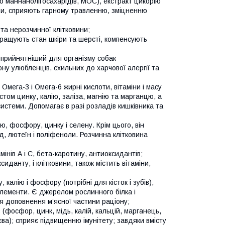
о маннанолігосахарідів, МОС), екстракт цикорію
ори, сприяють гарному травленню, зміцненню
та нерозчинної клітковини;
кращують стан шкіри та шерсті, компенсують
йприйнятніший для організму собак
у улюбленців, схильних до харчової алергії та
 Омега-3 і Омега-6 жирні кислоти, вітаміни і масу
істом цинку, калію, заліза, магнію та марганцю, а
истеми. Допомагає в разі розладів кишківника та
нію, фосфору, цинку і селену. Крім цього, він
д, лютеїн і поліфеноли. Розчинна клітковина
мінів А і С, бета-каротину, антиоксидантів;
иданту, і клітковини, також містить вітаміни,
 калію і фосфору (потрібні для кісток і зубів),
роелементи. Є джерелом рослинного білка і
я доповнення м’ясної частини раціону;
в (фосфор, цинк, мідь, калій, кальцій, марганець,
єва); сприяє підвищенню імунітету; завдяки вмісту