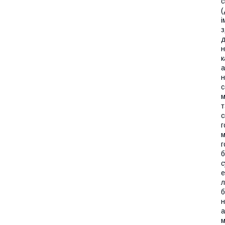
с
(
і
з
д
н
к
а
н
с
м
т
с
г
м
г
б
с
е
л
б
н
а
м