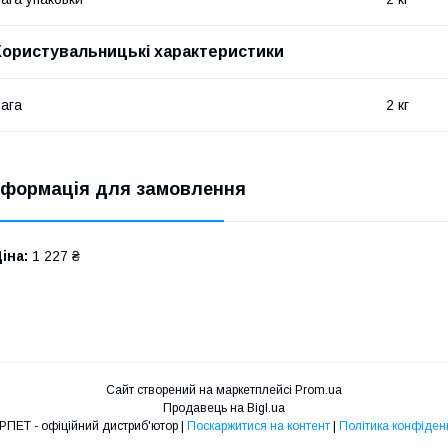
Користувальницькі характеристики
ага
2 кг
нформація для замовлення
іна:
1 227 ₴
Сайт створений на маркетплейсі
Prom.ua
Продавець на Bigl.ua
ТОВ УКРПЕТ - офіційний дистриб'ютор |
Поскаржитися на контент
|
Політика конфіден