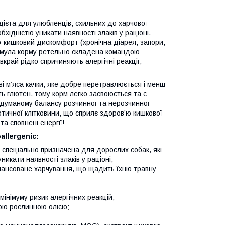
 дієта для улюбленців, схильних до харчової
бхідністю уникати наявності злаків у раціоні.
о-кишковий дискомфорт (хронічна діарея, запори,
ормула корму ретельно складена командою
і вкрай рідко спричиняють алергічні реакції,
і м’яса качки, яке добре перетравлюється і менш
ять глютен, тому корм легко засвоюється та є
одуманому балансу розчинної та нерозчинної
отичної клітковини, що сприяє здоров’ю кишкової
а сповнені енергії!
llergenic:
 спеціально призначена для дорослих собак, які
икати наявності злаків у раціоні;
алансоване харчування, що щадить їхню травну
мінімуму ризик алергічних реакцій;
ною рослинною олією;