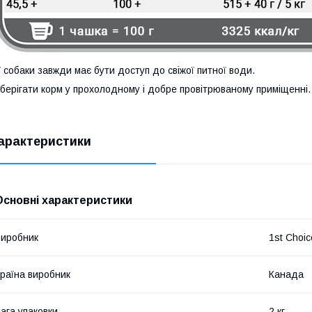
 собаки завжди має бути доступ до свіжої питної води.
берігати корм у прохолодному і добре провітрюваному приміщенні.
арактеристики
Основні характеристики
иробник
1st Choic
раїна виробник
Канада
ага упаковки
2 кг