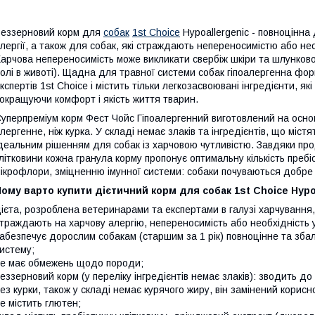
еззерновий корм для
собак
1st Choice
Hypoallergenic - повноцінна
лергії, а також для собак, які страждають непереносимістю або нео
арчова непереносимість може викликати свербіж шкіри та шлунков
олі в животі). Щадна для травної системи собак гіпоалергенна ф
кспертів 1st Choice і містить тільки легкозасвоювані інгредієнти, як
окращуючи комфорт і якість життя тварин.
уперпреміум корм Фест Чойс Гіпоалергенний виготовлений на основ
лергенне, ніж курка. У складі немає злаків та інгредієнтів, що міст
деальним рішенням для собак із харчовою чутливістю. Завдяки пр
літковини кожна гранула корму пропонує оптимальну кількість пребі
ікрофлори, зміцненню імунної системи: собаки почуваються добре т
ому варто купити дієтичний корм для собак 1st Choice Hypoa
ієта, розроблена ветеринарами та експертами в галузі харчування,
траждають на харчову алергію, непереносимість або необхідність ун
абезпечує дорослим собакам (старшим за 1 рік) повноцінне та зб
истему;
е має обмежень щодо породи;
еззерновий корм (у переліку інгредієнтів немає злаків): зводить до 
ез курки, також у складі немає курячого жиру, він замінений корис
е містить глютен;