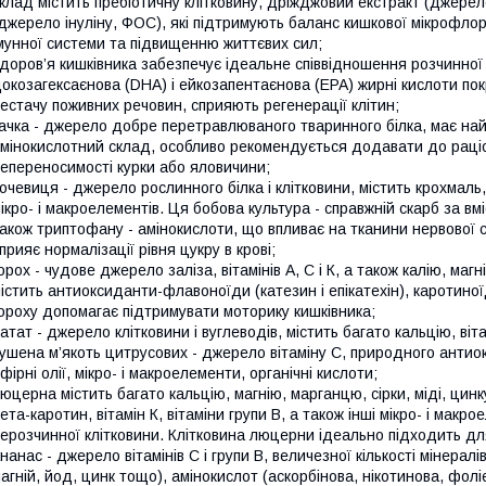
клад містить пребіотичну клітковину, дріжджовий екстракт (джерел
джерело інуліну, ФОС), які підтримують баланс кишкової мікрофл
мунної системи та підвищенню життєвих сил;
доров’я кишківника забезпечує ідеальне співвідношення розчинної 
окозагексаєнова (DHA) і ейкозапентаєнова (EPA) жирні кислоти по
естачу поживних речовин, сприяють регенерації клітин;
ачка - джерело добре перетравлюваного тваринного білка, має на
мінокислотний склад, особливо рекомендується додавати до раціон
епереносимості курки або яловичини;
очевиця - джерело рослинного білка і клітковини, містить крохмаль,
ікро- і макроелементів. Ця бобова культура - справжній скарб за вм
акож триптофану - амінокислоти, що впливає на тканини нервової с
прияє нормалізації рівня цукру в крові;
орох - чудове джерело заліза, вітамінів А, С і К, а також калію, маг
істить антиоксиданти-флавоноїди (катезин і епікатехін), каротиної
ороху допомагає підтримувати моторику кишківника;
атат - джерело клітковини і вуглеводів, містить багато кальцію, віта
ушена м’якоть цитрусових - джерело вітаміну С, природного антиокс
фірні олії, мікро- і макроелементи, органічні кислоти;
юцерна містить багато кальцію, магнію, марганцю, сірки, міді, цинку,
ета-каротин, вітамін К, вітаміни групи B, а також інші мікро- і мак
ерозчинної клітковини. Клітковина люцерни ідеально підходить дл
нанас - джерело вітамінів С і групи В, величезної кількості мінералі
агній, йод, цинк тощо), амінокислот (аскорбінова, нікотинова, фолі