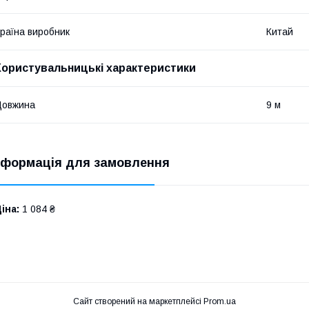
раїна виробник
Китай
Користувальницькі характеристики
Довжина
9 м
нформація для замовлення
іна:
1 084 ₴
Сайт створений на маркетплейсі
Prom.ua