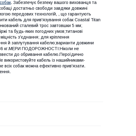
собак
. Забезпечує безпеку вашого вихованця та
є собаці достатньо свободи завдяки довжині
могою передових технологій, , що гарантують
упити кабель для прив'язування собак Coastal Titan
нкований сталевий трос завтовшки 5 мм;
іржі та будь-яких погодних умов;титанові
 міцність з'єднання; для кріплення
ання й заплутування кабелю;варианти довжини
до 36 кг.МЕРИ ПОДОРОЖНОСТІ:Ніколи не
извести до обривання кабелю.Пероїдично
Не використовуйте кабель із нашийниками-
 всіх собак можна ефективно прив'язати.
чення.