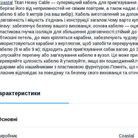
oastal
Titan Heavy Cable — суперміцний кабель для прив'язування
берігає його від неприємностей не свіжим повітрям, а також нада
абелю 6 або 9 метрів (на ваш вибір). Кабель виготовлений за допо
овговічність і міцність з'єднань і конструкції загалом.Чому варто к
eavy: забезпечує безпеку вашого вихованця; основа кабелю — оци
ластикова гнучка ізоляція для збільшення довговічності;стійкий до 
бтискачі петель, до яких кріпляться карабіни, забезпечують чудову
икористовуються карабіни з вертлюгом, щоб запобігти перекручув
абелю (6 м або 9 м); підходить для прив'язування собак вагою 
опускайте перегину або зав'язування кабелю в вузол. Це може пр
еревіряйте цілісність кабелю й утилізуйте, якщо він пошкоджений.
дарами або нашийниками з пластиковою фурнітурою.Помніть, що не
ласник відповідає за поведінку та безпеку свого вихованця та ото
арактеристики
Основні
иробник
Coastal