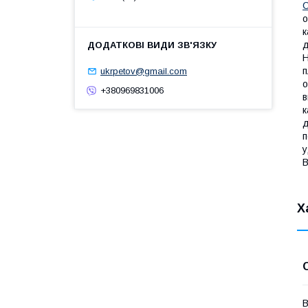
C
о
к
д
H
п
ukrpetov@gmail.com
о
+380969831006
в
к
д
п
у
В
Х
В