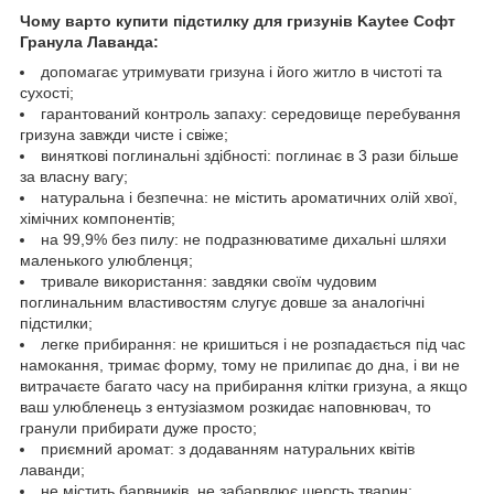
Чому варто купити підстилку для гризунів Kaytee Софт
Гранула Лаванда:
допомагає утримувати гризуна і його житло в чистоті та
сухості;
гарантований контроль запаху: середовище перебування
гризуна завжди чисте і свіже;
виняткові поглинальні здібності: поглинає в 3 рази більше
за власну вагу;
натуральна і безпечна: не містить ароматичних олій хвої,
хімічних компонентів;
на 99,9% без пилу: не подразнюватиме дихальні шляхи
маленького улюбленця;
тривале використання: завдяки своїм чудовим
поглинальним властивостям слугує довше за аналогічні
підстилки;
легке прибирання: не кришиться і не розпадається під час
намокання, тримає форму, тому не прилипає до дна, і ви не
витрачаєте багато часу на прибирання клітки гризуна, а якщо
ваш улюбленець з ентузіазмом розкидає наповнювач, то
гранули прибирати дуже просто;
приємний аромат: з додаванням натуральних квітів
лаванди;
не містить барвників, не забарвлює шерсть тварин;