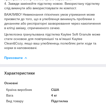
4. Завжди замінюйте підстилку новою. Використану підстилку
слід викинути або використовувати як компост.
ВАЖЛИВО! Невиконання гігієнічних умов утримання може
призвести до того, що в улюбленця виникнуть проблеми з
диханням або респіраторні захворювання через накопичення
в клітці аміаку, спричиненого сечею.
Целюлозна гранульована підстилка Kaytee Soft Granule може
стати основою для повітрянішої та м’якшої Kaytee
Clean&Cozy, якщо ваш улюбленець полюбляє рити ходи та
норки в наповнювачі.
Приховати
Характеристики
Основні
Країна виробник
США
Вага
4 кг
Вид товару
Підстилка