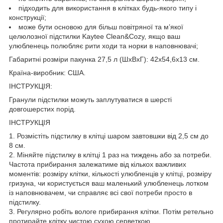
підходить для використання в клітках будь-якого типу і
конструкції;
може бути основою для більш повітряної та м’якої
целюлозної підстилки Kaytee Clean&Cozy, якщо ваш
улюбленець полюбляє рити ходи та норки в наповнювачі;
Габаритні розміри пакунка 27,5 л (ШхВхГ): 42х54,6х13 см.
Країна-виробник: США.
ІНСТРУКЦІЯ:
Гранули підстилки можуть заплутуватися в шерсті
довгошерстих порід.
ІНСТРУКЦІЯ
1. Розмістіть підстилку в клітці шаром завтовшки від 2,5 см до
8 см.
2. Міняйте підстилку в клітці 1 раз на тиждень або за потреби.
Частота прибирання залежатиме від кількох важливих
моментів: розміру клітки, кількості улюбленців у клітці, розміру
гризуна, чи користується ваш маленький улюбленець лотком
із наповнювачем, чи справляє всі свої потреби просто в
підстилку.
3. Регулярно робіть вологе прибирання клітки. Потім ретельно
протирайте клітку чистою сухою серветкою.