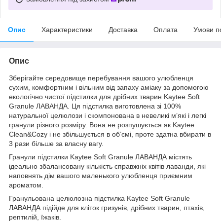
Опис
Характеристики
Доставка
Оплата
Умови п
Опис
Зберігайте середовище перебування вашого улюбленця
сухим, комфортним і вільним від запаху аміаку за допомогою
екологічно чистої підстилки для дрібних тварин Kaytee Soft
Granule ЛАВАНДА. Ця підстилка виготовлена зі 100%
натуральної целюлози і скомпонована в невеликі м’які і легкі
гранули різного розміру. Вона не розпушується як Kaytee
Clean&Cozy і не збільшується в об’ємі, проте здатна вбирати в
3 рази більше за власну вагу.
Гранули підстилки Kaytee Soft Granule ЛАВАНДА містять
ідеально збалансовану кількість справжніх квітів лаванди, які
наповнять дім вашого маленького улюбленця приємним
ароматом.
Гранульована целюлозна підстилка Kaytee Soft Granule
ЛАВАНДА підійде для кліток гризунів, дрібних тварин, птахів,
рептилій, їжаків.