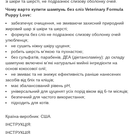
зі шкіри та шерсті, не подразнює слизову оболонку очей.
Чому варто купити шампунь без сліз Veterinary Formula
Puppy Love:
забезпечує очищення, не змиваючи захисний природний
жировий шар зі шкіри та шерсті;
формула без сліз не подразнює слизову оболонку очей
улюбленця;
не сушить ніжну шкіру цуценя;
робить шерсть м’якою та пухнастою;
без сульфатів, парабенів, ДЕА (діетаноламіну): до складу
шампуню включені м’які натуральні мийніі інгредієнти на
основі кокосової олії;
не змиває та не знижує ефективність раніше нанесених
засобів від бліх та кліщів;
має збалансований рівень рН;
універсальний для цуценят усіх порід віком від 6-ти місяців;
безпечний для частого використання;
підходить для котів.
Країна-виробник: США.
ІНСТРУКЦІЯ:
ІНСТРУКЦІЯ