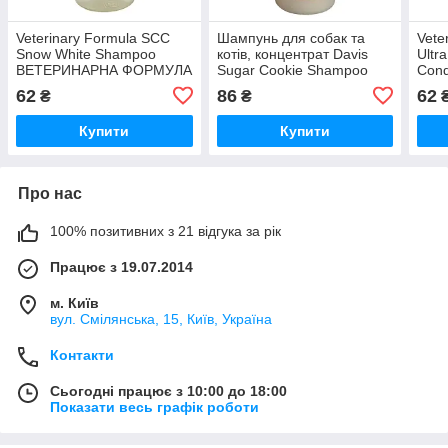
Veterinary Formula SCC
Шампунь для собак та
Vete
Snow White Shampoo
котів, концентрат Davis
Ultr
ВЕТЕРИНАРНА ФОРМУЛА
Sugar Cookie Shampoo
Cond
БІЛОСНІЖНО БІЛИЙ
цукрове печиво (SCSR50)
ВЕТ
62
86
62
₴
₴
шампунь для собак і котів
УЛЬ
зі світлою шерстю
конд
Купити
Купити
котів
Про нас
100% позитивних з 21 відгука за рік
Працює з 19.07.2014
м. Київ
вул. Смілянська, 15, Київ, Україна
Контакти
Сьогодні працює з 10:00 до 18:00
Показати весь графік роботи