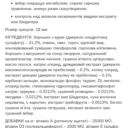
імбир покращує метаболізм, сприяє гарному
травленню, знижує ризик газоутворення;
контроль над запахом екскрементів завдяки екстракту
юки Шидигера.
Розмір гранули: 18 мм.
ІНГРЕДІЄНТИ: борошно з курки (джерело хондроїтину
сульфату) – 21,2%, ячмінь, овес, горох, курячий жир,
консервований сумішшю токоферолів, горохова клітковина,
борошно з висушеної на сонці люцерни, натуральний
ароматизатор, лляне насіння, сушена м’якоть цитрусових,
масло лосося, натрію хлорид, дріжджовий екстракт (джерело
маннанолігосахаридів як пребіотиків) – 0,2%, холіну хлорид,
екстракт цикорію (джерело інуліну як пребіотика) – 0,1%,
карбонат кальцію, монокальцію фосфат, таурин, DL-метіонін,
хлорид калію, глюкозаміну гідрохлорид, гексаметафосфат
натрію, куркума – 0,0212%, сушений розмарин – 0,0212%,
гвоздика – 0,0212%, екстракт юки Шидигера, суха молочна
сироватка, L-карнітин, екстракт грейпфрута – 0,0013%, біотин,
сушена м’ята, сушена петрушка, екстракт зеленого чаю,
сушений імбир.
ДОБАВКИ на кг: вітамін А (ретинолу ацетат) – 25000 МО,
вітамін D3 (холекальциферол) – 2000 МО, вітамін Е (альфа-