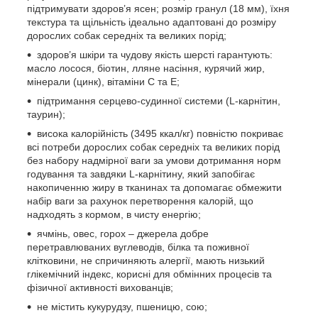
підтримувати здоров’я ясен; розмір гранул (18 мм), їхня
текстура та щільність ідеально адаптовані до розміру
дорослих собак середніх та великих порід;
здоров’я шкіри та чудову якість шерсті гарантують:
масло лосося, біотин, лляне насіння, курячий жир,
мінерали (цинк), вітаміни С та Е;
підтримання серцево-судинної системи (L-карнітин,
таурин);
висока калорійність (3495 ккал/кг) повністю покриває
всі потреби дорослих собак середніх та великих порід
без набору надмірної ваги за умови дотримання норм
годування та завдяки L-карнітину, який запобігає
накопиченню жиру в тканинах та допомагає обмежити
набір ваги за рахунок перетворення калорій, що
надходять з кормом, в чисту енергію;
ячмінь, овес, горох – джерела добре
перетравлюваних вуглеводів, білка та поживної
клітковини, не спричиняють алергії, мають низький
глікемічний індекс, корисні для обмінних процесів та
фізичної активності вихованців;
не містить кукурудзу, пшеницю, сою;