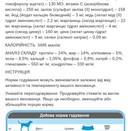
токоферолу ацетат) – 130 МО, вітамін С (аскорбінова
кислота) – 250 мг, залізо (сульфат заліза (ІІ) моногідрат) – 158
мг, йод (йодат кальцію безводний) – 3 мг, мідь (хелат міді (ІІ)
гідрат амінокислот) – 2,2 мг, марганець (оксид марганцю) – 22
мг, марганець (хелат марганцю гідрат амінокислот) – 4 мг,
цинк (оксид цинку) – 160 мг, цинк (хелат цинку гідрат
амінокислот) – 9 мг, селен (селеніт натрію) – 0,09 мг.
КАЛОРІЙНІСТЬ: 3495 ккал/кг.
АНАЛІЗ СКЛАДУ: протеїн – 24%, жир – 14%, клітковина – 5%,
зола – 8,5%, кальцій – 1,05%, фосфор – 0,8%, натрій – 0,2%,
глюкозамін – 550 мг /кг, хондроїтин – 330 мг/кг.
ІНСТРУКЦІЯ:
Норми годування можуть змінюватися залежно від віку,
активності та темпераменту вашого вихованця.
Уникайте перегодовування. Продовжуйте стежити за вагою
вашого вихованця. Якщо це необхідно, зменшуйте або
збільшуйте порцію корму.