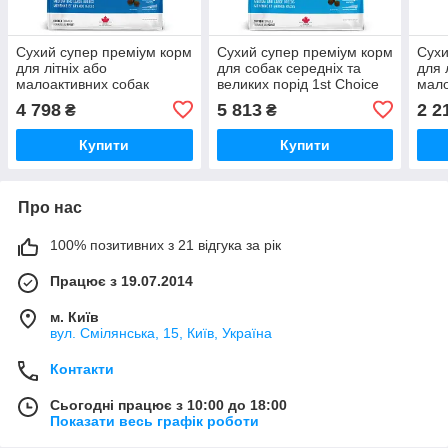
Сухий супер преміум корм
Сухий супер преміум корм
Сухи
для літніх або
для собак середніх та
для 
малоактивних собак
великих порід 1st Choice
мало
середніх та великих порід
Adult Large and Medium
та м
4 798
5 813
2 2
₴
₴
1st Choice Senior Medium
Сhicken курка 14 кг
Seni
and Large Сhicken
(ФЧСВСК14)
Сhic
Купити
Купити
Про нас
100% позитивних з 21 відгука за рік
Працює з 19.07.2014
м. Київ
вул. Смілянська, 15, Київ, Україна
Контакти
Сьогодні працює з 10:00 до 18:00
Показати весь графік роботи