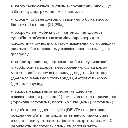
легко засвоюється, містить високоякісний білок, що
забезпечує підтримання м’язової маси;
курка – головне джерело тваринного білка високої
біологічної цінності (21,2%);
збереження мобільності: підтримання здоров’я
суглобів та зв’язок (глюкозаміну гідрохлорид та
хондроїтину сульфат), а також зміцнення кісток завдяки
ідеально збалансованому співвідношенню кальцію та
фосфору;
добре травлення, підтримання балансу кишкової
мікрофлори та здорові випорожнення: склад корму
містить пребіотичну клітковину, дріжджовий екстракт
(джерело маннанолігосахаридів), екстракт цикорію
(джерело інуліну);
здоров’я кишківника забезпечує ідеальне
співвідношення розчинної (ячмінь, овес) та нерозчинної
(горохова клітковина, борошно з люцерни) клітковини;
турбота про здоров’я зубів (DENTA+): ефективне
поєднання м’яти, петрушки та зеленого чаю сприяє
свіжості подиху; гексаметафосфат натрію та вітамін С
регулюють кислотність слини та допомагають