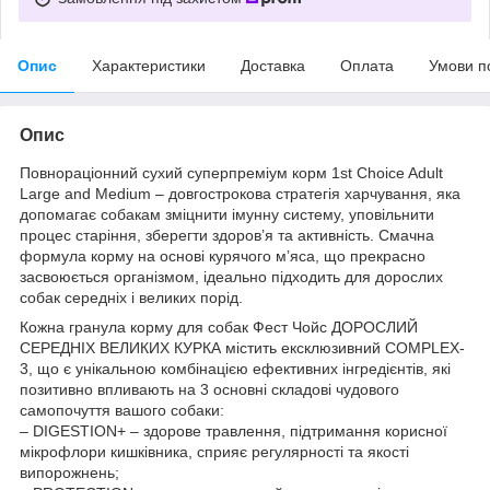
Опис
Характеристики
Доставка
Оплата
Умови п
Опис
Повнораціонний сухий суперпреміум корм 1st Choice Adult
Large and Medium – довгострокова стратегія харчування, яка
допомагає собакам зміцнити імунну систему, уповільнити
процес старіння, зберегти здоров’я та активність. Смачна
формула корму на основі курячого м’яса, що прекрасно
засвоюється організмом, ідеально підходить для дорослих
собак середніх і великих порід.
Кожна гранула корму для собак Фест Чойс ДОРОСЛИЙ
СЕРЕДНІХ ВЕЛИКИХ КУРКА містить ексклюзивний COMPLEX-
3, що є унікальною комбінацією ефективних інгредієнтів, які
позитивно впливають на 3 основні складові чудового
самопочуття вашого собаки:
– DIGESTION+ – здорове травлення, підтримання корисної
мікрофлори кишківника, сприяє регулярності та якості
випорожнень;