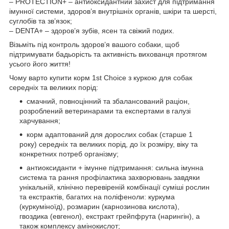
– PROTECTION+ – антиоксидантний захист для підтримання
імунної системи, здоров’я внутрішніх органів, шкіри та шерсті,
суглобів та зв’язок;
– DENTA+ – здоров’я зубів, ясен та свіжий подих.
Візьміть під контроль здоров’я вашого собаки, щоб
підтримувати бадьорість та активність вихованця протягом
усього його життя!
Чому варто купити корм 1st Choice з куркою для собак
середніх та великих порід:
смачний, повноцінний та збалансований раціон,
розроблений ветеринарами та експертами в галузі
харчування;
корм адаптований для дорослих собак (старше 1
року) середніх та великих порід, до їх розміру, віку та
конкретних потреб організму;
антиоксиданти + імунне підтримання: сильна імунна
система та рання профілактика захворювань завдяки
унікальній, клінічно перевіреній комбінації суміші рослин
та екстрактів, багатих на поліфеноли: куркума
(куркуміноїд), розмарин (карнозинова кислота),
гвоздика (евгенол), екстракт грейпфрута (нарингін), а
також комплексу амінокислот;