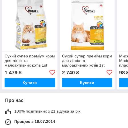
Сухий супер преміум корм
Сухий супер преміум корм
Миск
для літніх та
для літніх та
Mod
малоактивних котів 1st
малоактивних котів 1st
плас
Choice Senior Mature Less
Choice Senior Mature Less
(H10
1 479
2 740
98
₴
₴
Aktiv 2.72 кг (ФЧКСН2_72)
Aktiv курка рис 5.44 кг
(ФЧКСН5,44)
Купити
Купити
Про нас
100% позитивних з 21 відгука за рік
Працює з 19.07.2014