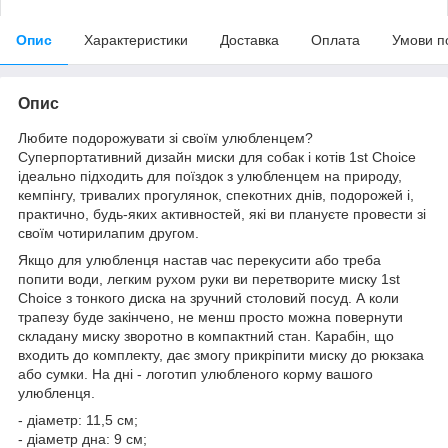
Опис
Характеристики
Доставка
Оплата
Умови п
Опис
Любите подорожувати зі своїм улюбленцем?
Суперпортативний дизайн миски для собак і котів 1st Choice
ідеально підходить для поїздок з улюбленцем на природу,
кемпінгу, тривалих прогулянок, спекотних днів, подорожей і,
практично, будь-яких активностей, які ви плануєте провести зі
своїм чотирилапим другом.
Якщо для улюбленця настав час перекусити або треба
попити води, легким рухом руки ви перетворите миску 1st
Choice з тонкого диска на зручний столовий посуд. А коли
трапезу буде закінчено, не менш просто можна повернути
складану миску зворотно в компактний стан. Карабін, що
входить до комплекту, дає змогу прикріпити миску до рюкзака
або сумки. На дні - логотип улюбленого корму вашого
улюбленця.
- діаметр: 11,5 см;
- діаметр дна: 9 см;