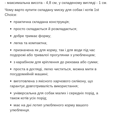
- максимальна висота - 4,8 см, у складеному вигляді - 1 см.
Чому варто купити складану миску для собак і котів 1st
Choice:
практична складана конструкція;
просто складається й розкладається;
добре тримає форму;
легка та компактна;
призначена як для корму, так і для води під час
подорожі або тривалої прогулянки з улюбленцем;
з карабіном для кріплення до рюкзака або сумки;
проста в догляді, легко чиститься, можна мити в
посудомийній машині;
виготовлена з якісного харчового силікону, що
гарантує довготривалість використання;
універсальна для собак малих і середніх порід, а
також котів усіх порід;
має на дні лотип улюбленого корму вашого
улюбленця.