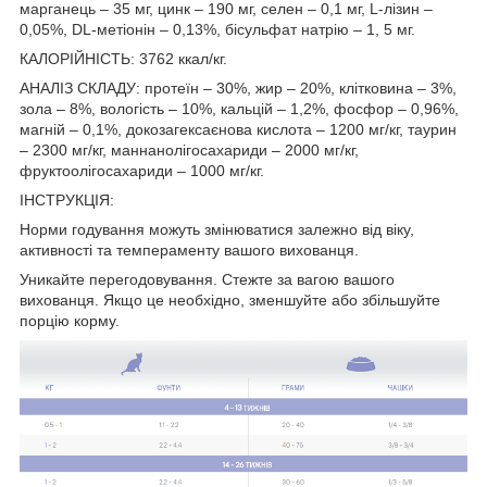
марганець – 35 мг, цинк – 190 мг, селен – 0,1 мг, L-лізин –
0,05%, DL-метіонін – 0,13%, бісульфат натрію – 1, 5 мг.
КАЛОРІЙНІСТЬ: 3762 ккал/кг.
АНАЛІЗ СКЛАДУ: протеїн – 30%, жир – 20%, клітковина – 3%,
зола – 8%, вологість – 10%, кальцій – 1,2%, фосфор – 0,96%,
магній – 0,1%, докозагексаєнова кислота – 1200 мг/кг, таурин
– 2300 мг/кг, маннанолігосахариди – 2000 мг/кг,
фруктоолігосахариди – 1000 мг/кг.
ІНСТРУКЦІЯ:
Норми годування можуть змінюватися залежно від віку,
активності та темпераменту вашого вихованця.
Уникайте перегодовування. Стежте за вагою вашого
вихованця. Якщо це необхідно, зменшуйте або збільшуйте
порцію корму.