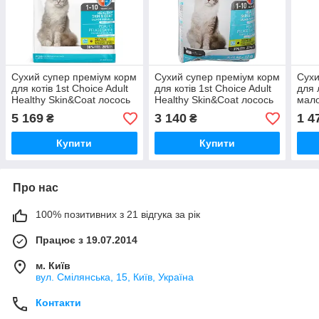
Сухий супер преміум корм
Сухий супер преміум корм
Сухи
для котів 1st Choice Adult
для котів 1st Choice Adult
для 
Healthy Skin&Coat лосось
Healthy Skin&Coat лосось
мало
10 кг (ФЧКЛХ10)
5.44 кг (ФЧКЛХ5_44)
Choi
5 169
3 140
1 4
₴
₴
Akti
Купити
Купити
Про нас
100% позитивних з 21 відгука за рік
Працює з 19.07.2014
м. Київ
вул. Смілянська, 15, Київ, Україна
Контакти