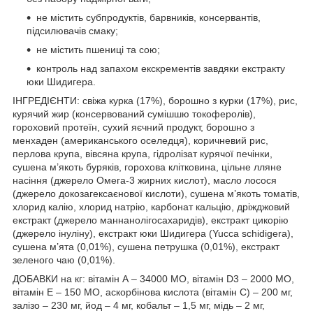
не містить субпродуктів, барвників, консервантів,
підсилювачів смаку;
не містить пшениці та сою;
контроль над запахом екскрементів завдяки екстракту
юки Шидигера.
ІНГРЕДІЄНТИ: свіжа курка (17%), борошно з курки (17%), рис,
курячий жир (консервований сумішшю токоферолів),
гороховий протеїн, сухий яєчний продукт, борошно з
менхаден (американського оселедця), коричневий рис,
перлова крупа, вівсяна крупа, гідролізат курячої печінки,
сушена м’якоть буряків, горохова клітковина, цільне лляне
насіння (джерело Омега-3 жирних кислот), масло лосося
(джерело докозагексаєнової кислоти), сушена м’якоть томатів,
хлорид калію, хлорид натрію, карбонат кальцію, дріжджовий
екстракт (джерело маннанолігосахаридів), екстракт цикорію
(джерело інуліну), екстракт юки Шидигера (Yucca schidigera),
сушена м’ята (0,01%), сушена петрушка (0,01%), екстракт
зеленого чаю (0,01%).
ДОБАВКИ на кг: вітамін А – 34000 МО, вітамін D3 – 2000 МО,
вітамін Е – 150 МО, аскорбінова кислота (вітамін С) – 200 мг,
залізо – 230 мг, йод – 4 мг, кобальт – 1,5 мг, мідь – 2 мг,