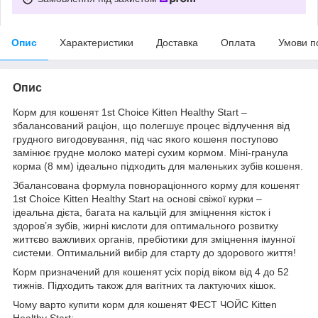
Опис
Характеристики
Доставка
Оплата
Умови п
Опис
Корм для кошенят 1st Choice Kitten Healthy Start –
збалансований раціон, що полегшує процес відлучення від
грудного вигодовування, під час якого кошеня поступово
замінює грудне молоко матері сухим кормом. Міні-гранула
корма (8 мм) ідеально підходить для маленьких зубів кошеня.
Збалансована формула повнораціонного корму для кошенят
1st Choice Kitten Healthy Start на основі свіжої курки –
ідеальна дієта, багата на кальцій для зміцнення кісток і
здоров’я зубів, жирні кислоти для оптимального розвитку
життєво важливих органів, пребіотики для зміцнення імунної
системи. Оптимальний вибір для старту до здорового життя!
Корм призначений для кошенят усіх порід віком від 4 до 52
тижнів. Підходить також для вагітних та лактуючих кішок.
Чому варто купити корм для кошенят ФЕСТ ЧОЙС Kitten
Healthy Start: