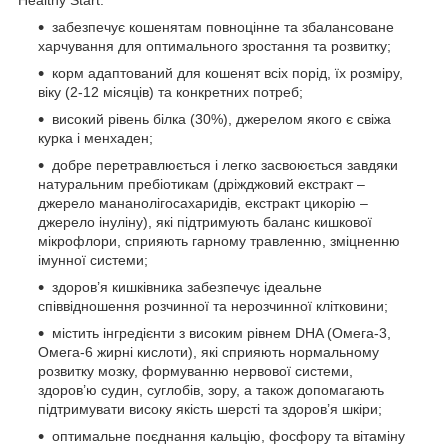
забезпечує кошенятам повноцінне та збалансоване
харчування для оптимального зростання та розвитку;
корм адаптований для кошенят всіх порід, їх розміру,
віку (2-12 місяців) та конкретних потреб;
високий рівень білка (30%), джерелом якого є свіжа
курка і менхаден;
добре перетравлюється і легко засвоюється завдяки
натуральним пребіотикам (дріжджовий екстракт –
джерело мананолігосахаридів, екстракт цикорію –
джерело інуліну), які підтримують баланс кишкової
мікрофлори, сприяють гарному травленню, зміцненню
імунної системи;
здоров’я кишківника забезпечує ідеальне
співвідношення розчинної та нерозчинної клітковини;
містить інгредієнти з високим рівнем DHA (Омега-3,
Омега-6 жирні кислоти), які сприяють нормальному
розвитку мозку, формуванню нервової системи,
здоров’ю судин, суглобів, зору, а також допомагають
підтримувати високу якість шерсті та здоров’я шкіри;
оптимальне поєднання кальцію, фосфору та вітаміну