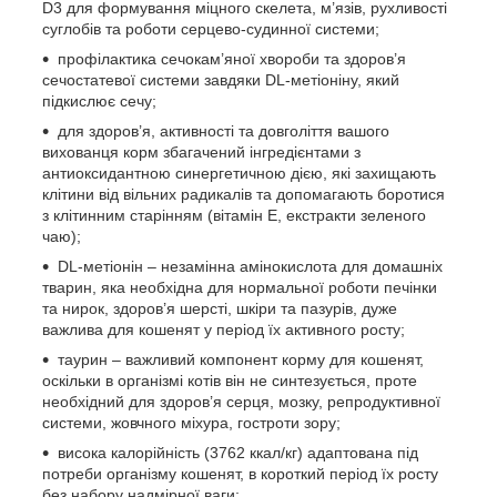
D3 для формування міцного скелета, м’язів, рухливості
суглобів та роботи серцево-судинної системи;
профілактика сечокам’яної хвороби та здоров’я
сечостатевої системи завдяки DL-метіоніну, який
підкислює сечу;
для здоров’я, активності та довголіття вашого
вихованця корм збагачений інгредієнтами з
антиоксидантною синергетичною дією, які захищають
клітини від вільних радикалів та допомагають боротися
з клітинним старінням (вітамін Е, екстракти зеленого
чаю);
DL-метіонін – незамінна амінокислота для домашніх
тварин, яка необхідна для нормальної роботи печінки
та нирок, здоров’я шерсті, шкіри та пазурів, дуже
важлива для кошенят у період їх активного росту;
таурин – важливий компонент корму для кошенят,
оскільки в організмі котів він не синтезується, проте
необхідний для здоров’я серця, мозку, репродуктивної
системи, жовчного міхура, гостроти зору;
висока калорійність (3762 ккал/кг) адаптована під
потреби організму кошенят, в короткий період їх росту
без набору надмірної ваги;