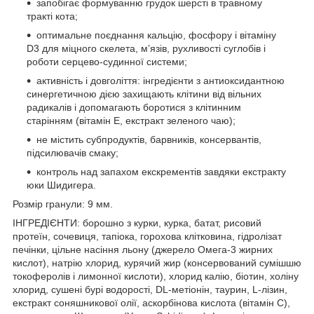
запобігає формуванню грудок шерсті в травному
тракті кота;
оптимальне поєднання кальцію, фосфору і вітаміну
D3 для міцного скелета, м’язів, рухливості суглобів і
роботи серцево-судинної системи;
активність і довголіття: інгредієнти з антиоксидантною
синергетичною дією захищають клітини від вільних
радикалів і допомагають боротися з клітинним
старінням (вітамін Е, екстракт зеленого чаю);
не містить субпродуктів, барвників, консервантів,
підсилювачів смаку;
контроль над запахом екскрементів завдяки екстракту
юки Шидигера.
Розмір гранули: 9 мм.
ІНГРЕДІЄНТИ: борошно з курки, курка, батат, рисовий
протеїн, сочевиця, тапіока, горохова клітковина, гідролізат
печінки, цільне насіння льону (джерело Омега-3 жирних
кислот), натрію хлорид, курячий жир (консервований сумішшю
токоферолів і лимонної кислоти), хлорид калію, біотин, холіну
хлорид, сушені бурі водорості, DL-метіонін, таурин, L-лізин,
екстракт соняшникової олії, аскорбінова кислота (вітамін С),