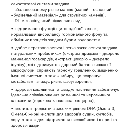
сечостатевої системи завдяки
– збалансованому рівню магнію (магній – основний
«будівельний матеріал» для струвітних каменів),
– DL-метіоніну, який підкисляє сечу;
підтримання функції щитоподібної залози,
нормалізація дисбалансу гормонального фону та
обмінних процесів завдяки бурим водоростям;
добре перетравлюється і легко засвоюється завдяки
натуральним пребіотикам (екстракт дріжджів – джерело
маннанолігосахарідів, екстракт цикорію – джерело
інуліну), які підтримують здоровий баланс кишкової
мікрофлори, сприяють гарному травленню, зміцненню
імунної системи, а також імбиру, що покращує
метаболізм і знижує ризик газоутворення;
здоров’я кишківника та швидке насичення забезпечує
ідеальне співвідношення розчинної та нерозчинної
клітковини (горохова клітковина, люцерна);
містить інгредієнти з високим рівнем DHA (Омега-3,
Омега-6 жирні кислоти для здоров’я судин, суглобів,
зору, а також для підтримання високої якості шерсті та
здоров’я шкіри;