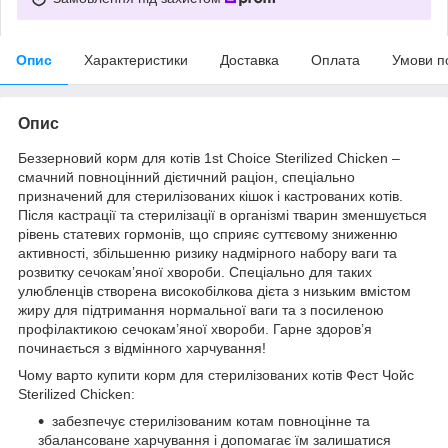
Опис
Характеристики
Доставка
Оплата
Умови п
Опис
Беззерновий корм для котів 1st Choice Sterilized Chicken –
смачний повноцінний дієтичний раціон, спеціально
призначений для стерилізованих кішок і кастрованих котів.
Після кастрації та стерилізації в організмі тварин зменшується
рівень статевих гормонів, що сприяє суттєвому зниженню
активності, збільшенню ризику надмірного набору ваги та
розвитку сечокам’яної хвороби. Спеціально для таких
улюбленців створена високобілкова дієта з низьким вмістом
жиру для підтримання нормальної ваги та з посиленою
профілактикою сечокам’яної хвороби. Гарне здоров’я
починається з відмінного харчування!
Чому варто купити корм для стерилізованих котів Фест Чойс
Sterilized Chicken:
забезпечує стерилізованим котам повноцінне та
збалансоване харчування і допомагає їм залишатися