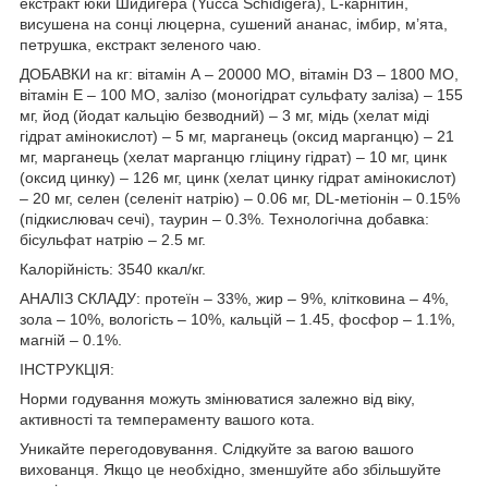
екстракт юки Шидигера (Yucca Schidigera), L-карнітин,
висушена на сонці люцерна, сушений ананас, імбир, м’ята,
петрушка, екстракт зеленого чаю.
ДОБАВКИ на кг: вітамін А – 20000 МО, вітамін D3 – 1800 МО,
вітамін Е – 100 МО, залізо (моногідрат сульфату заліза) – 155
мг, йод (йодат кальцію безводний) – 3 мг, мідь (хелат міді
гідрат амінокислот) – 5 мг, марганець (оксид марганцю) – 21
мг, марганець (хелат марганцю гліцину гідрат) – 10 мг, цинк
(оксид цинку) – 126 мг, цинк (хелат цинку гідрат амінокислот)
– 20 мг, селен (селеніт натрію) – 0.06 мг, DL-метіонін – 0.15%
(підкислювач сечі), таурин – 0.3%. Технологічна добавка:
бісульфат натрію – 2.5 мг.
Калорійність: 3540 ккал/кг.
АНАЛІЗ СКЛАДУ: протеїн – 33%, жир – 9%, клітковина – 4%,
зола – 10%, вологість – 10%, кальцій – 1.45, фосфор – 1.1%,
магній – 0.1%.
ІНСТРУКЦІЯ:
Норми годування можуть змінюватися залежно від віку,
активності та темпераменту вашого кота.
Уникайте перегодовування. Слідкуйте за вагою вашого
вихованця. Якщо це необхідно, зменшуйте або збільшуйте