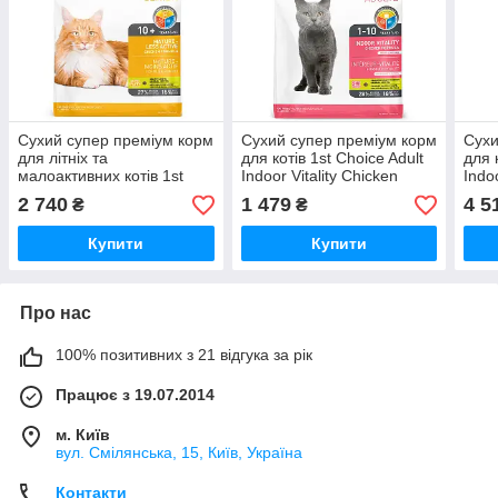
Сухий супер преміум корм
Сухий супер преміум корм
Сухи
для літніх та
для котів 1st Choice Adult
для 
малоактивних котів 1st
Indoor Vitality Chicken
Indoo
Choice Senior Mature Less
курка 2.72 кг (ФЧККВ2,72)
курк
2 740
1 479
4 5
₴
₴
Aktiv курка рис 5.44 кг
(ФЧКСН5,44)
Купити
Купити
Про нас
100% позитивних з 21 відгука за рік
Працює з 19.07.2014
м. Київ
вул. Смілянська, 15, Київ, Україна
Контакти