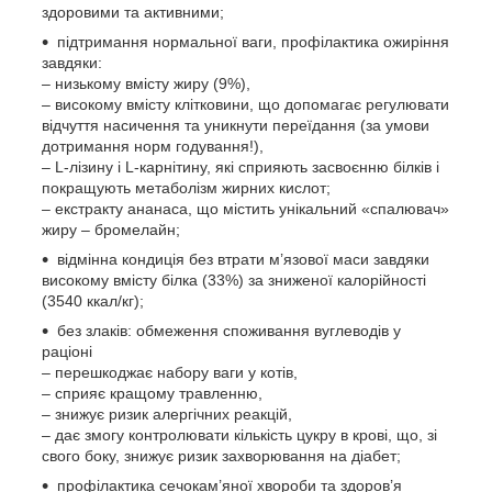
здоровими та активними;
підтримання нормальної ваги, профілактика ожиріння
завдяки:
– низькому вмісту жиру (9%),
– високому вмісту клітковини, що допомагає регулювати
відчуття насичення та уникнути переїдання (за умови
дотримання норм годування!),
– L-лізину і L-карнітину, які сприяють засвоєнню білків і
покращують метаболізм жирних кислот;
– екстракту ананаса, що містить унікальний «спалювач»
жиру – бромелайн;
відмінна кондиція без втрати м’язової маси завдяки
високому вмісту білка (33%) за зниженої калорійності
(3540 ккал/кг);
без злаків: обмеження споживання вуглеводів у
раціоні
– перешкоджає набору ваги у котів,
– сприяє кращому травленню,
– знижує ризик алергічних реакцій,
– дає змогу контролювати кількість цукру в крові, що, зі
свого боку, знижує ризик захворювання на діабет;
профілактика сечокам’яної хвороби та здоров’я