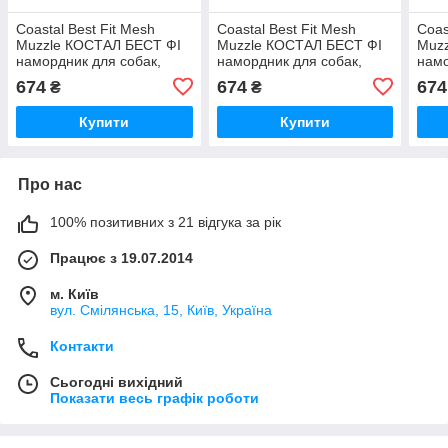
Coastal Best Fit Mesh
Coastal Best Fit Mesh
Coas
Muzzle КОСТАЛ БЕСТ ФІ
Muzzle КОСТАЛ БЕСТ ФІ
Muz
намордник для собак,
намордник для собак,
намо
нейлон
нейлон
ней
674
674
674
₴
₴
Купити
Купити
Про нас
100% позитивних з 21 відгука за рік
Працює з 19.07.2014
м. Київ
вул. Смілянська, 15, Київ, Україна
Контакти
Сьогодні вихідний
Показати весь графік роботи