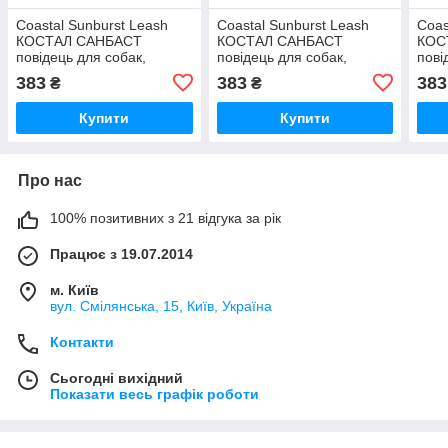
Coastal Sunburst Leash
Coastal Sunburst Leash
Coas
КОСТАЛ САНБАСТ
КОСТАЛ САНБАСТ
КОС
повідець для собак,
повідець для собак,
пові
1смХ1.8м
1смХ1.8м
1см
383
383
383
₴
₴
Купити
Купити
Про нас
100% позитивних з 21 відгука за рік
Працює з 19.07.2014
м. Київ
вул. Смілянська, 15, Київ, Україна
Контакти
Сьогодні вихідний
Показати весь графік роботи