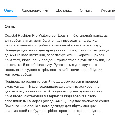
Опис
Характеристики
Доставка
Оплата
Умови п
Опис
Coastal Fashion Pro Waterproof Leash — біотановий повідець
для собак, які активні, багато часу проводять на вулиці,
люблять плавати, стрибати в калюжі або кататися в бруді.
Повідець ідеальний для дресування собак, тому що витримує
до 450 кг навантаження, забезпечує чіткий, короткий ривок.
Крім того, біотановий повідець тримається в руці як влитий, не
прослизає й не обпікає руку. Ручка-петля для зручного
захоплення чудово закріплена та забезпечить необхідний
контроль собаці.
Повідець не розтягується й не деформується в процесі
експлуатації. Чудові водовідштовхувальні властивості не
дають йому намокати та обтяжувати під час дощу та снігу.
Крім цього, біотановий матеріал завжди зберігає свою
еластичність і в мороз (аж до -40 °C) і під час палючого сонця.
Важливо, що спеціального догляду для підтримки цих
властивостей не буде потрібно: просто протріть повідець