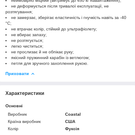
неймовірно міцний (витримує до 450 кг навантаження);
не деформується після тривалої експлуатації, не
розтягування;
не замерзає, зберігає еластичність і гнучкість навіть за -40
°C;
не втрачає колір, стійкий до ультрафіолету;
не вбирає запаху;
не розтягується;
легко чиститься;
не прослизає й не обпікає руку;
якісний пружинний карабін із ветлюгом;
петля для зручного захоплення рукою.
Приховати
Характеристики
Основні
Виробник
Coastal
Країна виробник
США
Колір
Фуксія