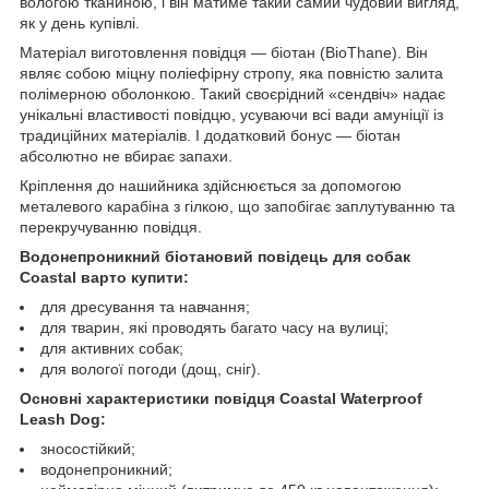
вологою тканиною, і він матиме такий самий чудовий вигляд,
як у день купівлі.
Матеріал виготовлення повідця — біотан (BioThane). Він
являє собою міцну поліефірну стропу, яка повністю залита
полімерною оболонкою. Такий своєрідний «сендвіч» надає
унікальні властивості повідцю, усуваючи всі вади амуніції із
традиційних матеріалів. І додатковий бонус — біотан
абсолютно не вбирає запахи.
Кріплення до нашийника здійснюється за допомогою
металевого карабіна з гілкою, що запобігає заплутуванню та
перекручуванню повідця.
Водонепроникний біотановий повідець для собак
Coastal варто купити:
для дресування та навчання;
для тварин, які проводять багато часу на вулиці;
для активних собак;
для вологої погоди (дощ, сніг).
Основні характеристики повідця Coastal Waterproof
Leash Dog:
зносостійкий;
водонепроникний;