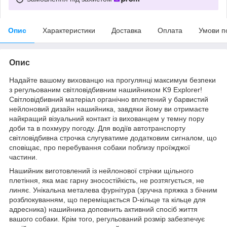
Опис
Характеристики
Доставка
Оплата
Умови п
Опис
Надайте вашому вихованцю на прогулянці максимум безпеки
з регульованим світловідбивним нашийником K9 Explorer!
Світловідбивний матеріал органічно вплетений у барвистий
нейлоновий дизайн нашийника, завдяки йому ви отримаєте
найкращий візуальний контакт із вихованцем у темну пору
доби та в похмуру погоду. Для водіїв автотранспорту
світловідбивна строчка слугуватиме додатковим сигналом, що
сповіщає, про перебування собаки поблизу проїжджої
частини.
Нашийник виготовлений із нейлонової стрічки щільного
плетіння, яка має гарну зносостійкість, не розтягується, не
линяє. Унікальна металева фурнітура (зручна пряжка з бічним
розблокуванням, що переміщається D-кільце та кільце для
адресника) нашийника доповнить активний спосіб життя
вашого собаки. Крім того, регульований розмір забезпечує