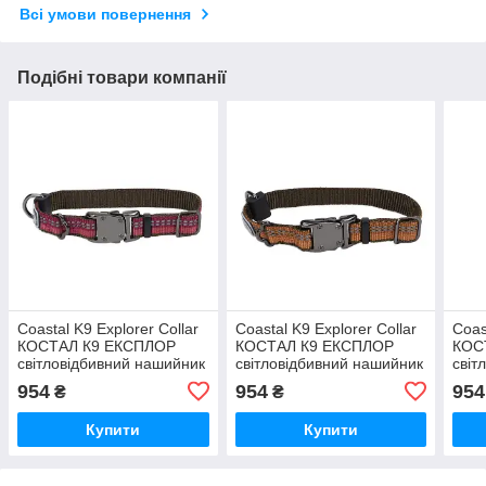
Всі умови повернення
Подібні товари компанії
Coastal K9 Explorer Collar
Coastal K9 Explorer Collar
Coas
КОСТАЛ К9 ЕКСПЛОР
КОСТАЛ К9 ЕКСПЛОР
КОС
світловідбивний нашийник
світловідбивний нашийник
світ
для собак, 1.6х20-30 см
для собак, 1.6х20-30 см
для 
954
954
954
₴
₴
Купити
Купити