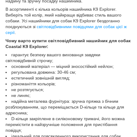
надійну та зручну посадку нашийника.
В асортименті є кілька кольорів нашийника K9 Explorer.
Виберіть той колір, який найкраще відбиває стиль вашого
собаки. Усі нашийники для собак K9 Explorer бездоганно
поєднуються зі
світловідбивними повідцями для собак цієї ж
серії
.
Чому варто купити світловідбивний нашийник для собак
Coastal K9 Explorer:
гарантує безпеку вашого вихованця завдяки
світловідбивній строчку;
основний матеріал — міцний зносостійкий нейлон;
регульована довжина: 30-46 см;
естетичний зовнішній вигляд;
різноманіття кольорів;
не розтягується;
не линяє;
надійна металева фурнітура: зручна пряжка з бічним
розблокуванням, що переміщається D-кільце та кільце для
адресника;
D-кільце закріплене в силіконовому тримачі, його можна
перемістити в найзручніше положення для пристібання
повідця;
ідеальний для повсякденного використання для собак