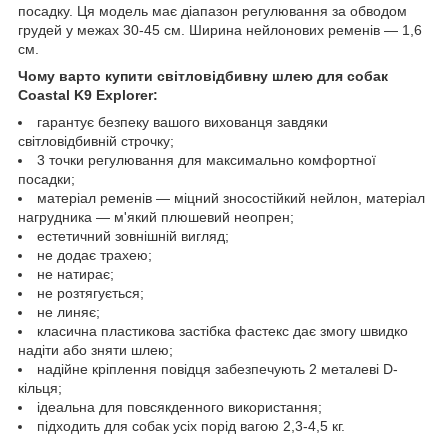
посадку. Ця модель має діапазон регулювання за обводом
грудей у межах 30-45 см. Ширина нейлонових ременів — 1,6
см.
Чому варто купити світловідбивну шлею для собак
Coastal K9 Explorer:
гарантує безпеку вашого вихованця завдяки
світловідбивній строчку;
3 точки регулювання для максимально комфортної
посадки;
матеріал ременів — міцний зносостійкий нейлон, матеріал
нагрудника — м'який плюшевий неопрен;
естетичний зовнішній вигляд;
не додає трахею;
не натирає;
не розтягується;
не линяє;
класична пластикова застібка фастекс дає змогу швидко
надіти або зняти шлею;
надійне кріплення повідця забезпечують 2 металеві D-
кільця;
ідеальна для повсякденного використання;
підходить для собак усіх порід вагою 2,3-4,5 кг.