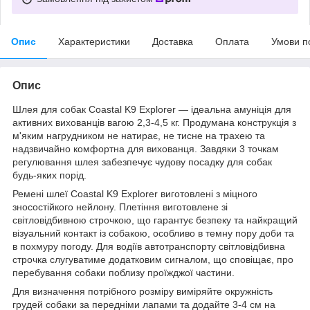
Опис
Характеристики
Доставка
Оплата
Умови п
Опис
Шлея для собак Coastal K9 Explorer — ідеальна амуніція для
активних вихованців вагою 2,3-4,5 кг. Продумана конструкція з
м'яким нагрудником не натирає, не тисне на трахею та
надзвичайно комфортна для вихованця. Завдяки 3 точкам
регулювання шлея забезпечує чудову посадку для собак
будь-яких порід.
Ремені шлеї Coastal K9 Explorer виготовлені з міцного
зносостійкого нейлону. Плетіння виготовлене зі
світловідбивною строчкою, що гарантує безпеку та найкращий
візуальний контакт із собакою, особливо в темну пору доби та
в похмуру погоду. Для водіїв автотранспорту світловідбивна
строчка слугуватиме додатковим сигналом, що сповіщає, про
перебування собаки поблизу проїжджої частини.
Для визначення потрібного розміру виміряйте окружність
грудей собаки за передніми лапами та додайте 3-4 см на