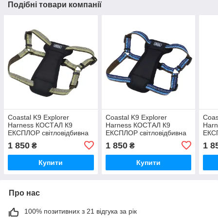
Подібні товари компанії
Coastal K9 Explorer
Coastal K9 Explorer
Coas
Harness КОСТАЛ К9
Harness КОСТАЛ К9
Har
ЕКСПЛОР світловідбивна
ЕКСПЛОР світловідбивна
ЕКСП
шлея з нагрудником для
шлея з нагрудником для
шлея
1 850
1 850
1 8
₴
₴
собак 20.4-45.3кг
собак 20.4-45.3кг
соба
Купити
Купити
Про нас
100% позитивних з 21 відгука за рік