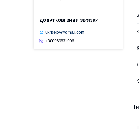
В
К
ukrpetov@gmail.com
+380969831006
К
І
Ц