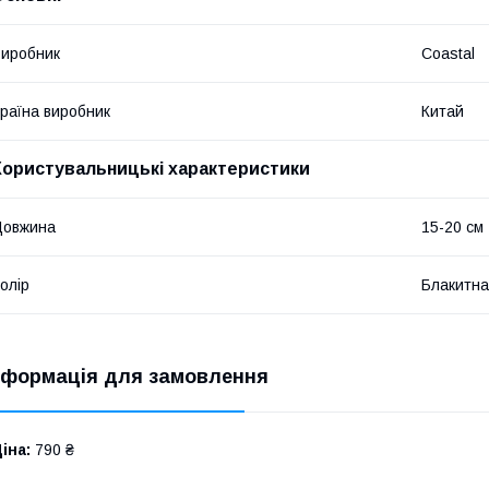
иробник
Coastal
раїна виробник
Китай
Користувальницькі характеристики
Довжина
15-20 см
олір
Блакитна
нформація для замовлення
іна:
790 ₴