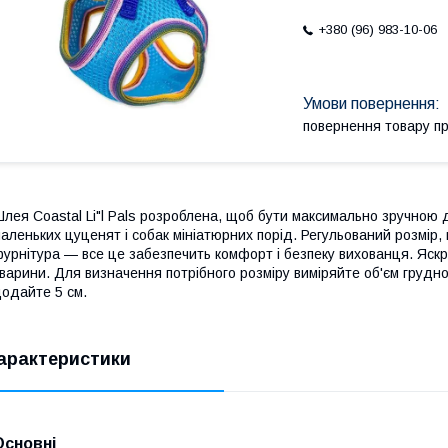
+380 (96) 983-10-06
повернення товару п
лея Coastal Li"l Pals розроблена, щоб бути максимально зручною
аленьких цуценят і собак мініатюрних порід. Регульований розмір, 
урнітура — все це забезпечить комфорт і безпеку вихованця. Яскр
варини. Для визначення потрібного розміру виміряйте об'єм грудної 
одайте 5 см.
арактеристики
Основні