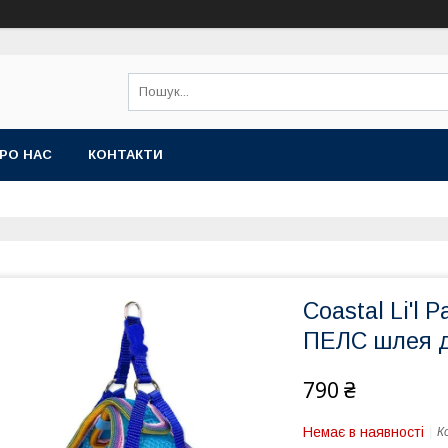
РО НАС
КОНТАКТИ
Coastal Li'l
ПЕЛС шлея д
790 ₴
Немає в наявності
К