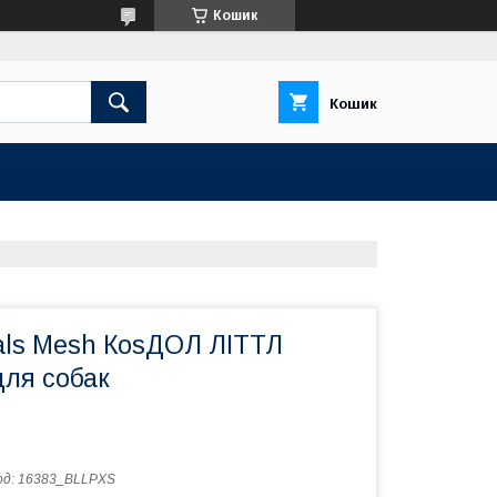
Кошик
Кошик
 Pals Mesh КosДОЛ ЛІТТЛ
ля собак
од:
16383_BLLPXS