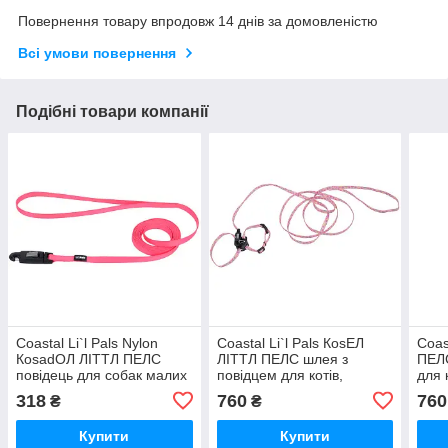
Повернення товару впродовж 14 днів за домовленістю
Всі умови повернення
Подібні товари компанії
Coastal Li`l Pals Nylon
Coastal Li`l Pals КosЕЛ
Coast
КosadОЛ ЛІТТЛ ПЕЛС
ЛІТТЛ ПЕЛС шлея з
ПЕЛС
повідець для собак малих
повідцем для котів,
для 
порід, 0.8 смХ1.8м
0.9х25см
318
760
760
₴
₴
Купити
Купити