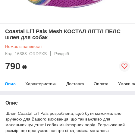
Coastal Li`l Pals Mesh КОСТАЛ ЛІТТЛ ПЕЛС
шлея для собак
Немає в наявності
Код: 16383_ORDPXS
Роздріб
790
₴
Опис
Характеристики
Доставка
Оплата
Умови п
Опис
Шлея Coastal Li"l Pals розроблена, щоб бути максимально
зручною для Вашого вихованця, що так важливо для
маленьких цуценят і собак мініатюрних порід. Регульований
розмір, що пропускає повітря сітка, якісна металева