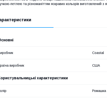
учкою-петлею та різноманіттям яскравих кольорів виготовлений з я
арактеристики
Основні
иробник
Coastal
раїна виробник
США
Користувальницькі характеристики
олір
Ромашка