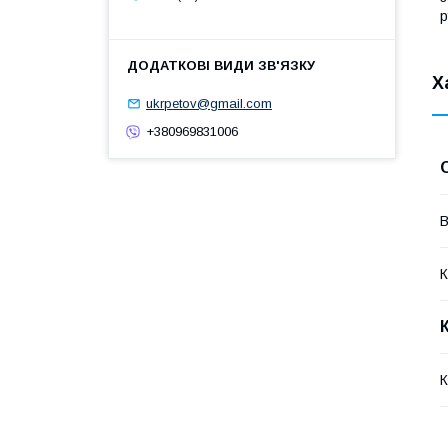
р
Х
ukrpetov@gmail.com
+380969831006
В
К
К