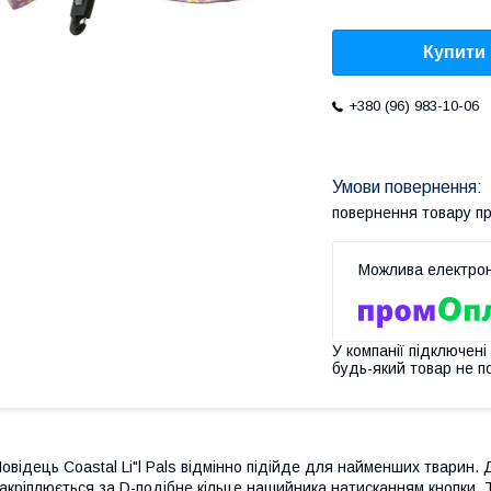
Купити
+380 (96) 983-10-06
повернення товару п
У компанії підключені
будь-який товар не п
овідець Coastal Li"l Pals відмінно підійде для найменших тварин. Д
акріплюється за D-подібне кільце нашийника натисканням кнопки. Т