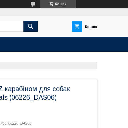
Кошик
Кошик
Z карабіном для собак
Pals (06226_DAS06)
Код:
06226_DAS06