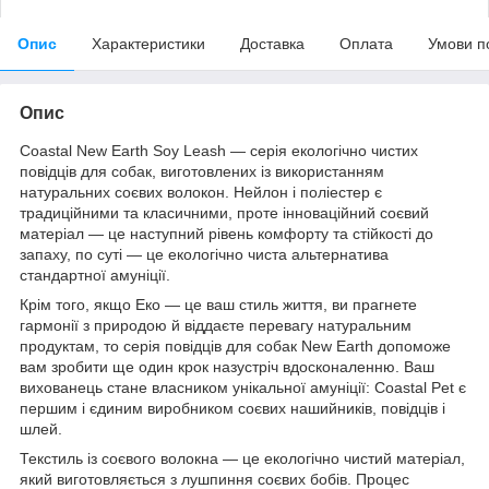
Опис
Характеристики
Доставка
Оплата
Умови п
Опис
Coastal New Earth Soy Leash — серія екологічно чистих
повідців для собак, виготовлених із використанням
натуральних соєвих волокон. Нейлон і поліестер є
традиційними та класичними, проте інноваційний соєвий
матеріал — це наступний рівень комфорту та стійкості до
запаху, по суті — це екологічно чиста альтернатива
стандартної амуніції.
Крім того, якщо Еко — це ваш стиль життя, ви прагнете
гармонії з природою й віддаєте перевагу натуральним
продуктам, то серія повідців для собак New Earth допоможе
вам зробити ще один крок назустріч вдосконаленню. Ваш
вихованець стане власником унікальної амуніції: Coastal Pet є
першим і єдиним виробником соєвих нашийників, повідців і
шлей.
Текстиль із соєвого волокна — це екологічно чистий матеріал,
який виготовляється з лушпиння соєвих бобів. Процес