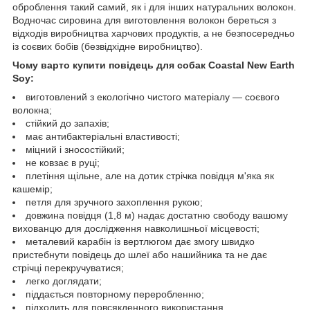
оброблення такий самий, як і для інших натуральних волокон.
Водночас сировина для виготовлення волокон береться з
відходів виробництва харчових продуктів, а не безпосередньо
із соєвих бобів (безвідхідне виробництво).
Чому варто купити повідець для собак Coastal New Earth
Soy:
виготовлений з екологічно чистого матеріалу — соєвого
волокна;
стійкий до запахів;
має антибактеріальні властивості;
міцний і зносостійкий;
не ковзає в руці;
плетіння щільне, але на дотик стрічка повідця м'яка як
кашемір;
петля для зручного захоплення рукою;
довжина повідця (1,8 м) надає достатню свободу вашому
вихованцю для дослідження навколишньої місцевості;
металевий карабін із вертлюгом дає змогу швидко
пристебнути повідець до шлеї або нашийника та не дає
стрічці перекручуватися;
легко доглядати;
піддається повторному переробленню;
підходить для повсякденного використання.