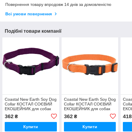
Повернення товару впродовж 14 днів за домовленістю
Всі умови повернення
Подібні товари компанії
Coastal New Earth Soy Dog
Coastal New Earth Soy Dog
Coas
Collar КОСТАЛ СОЄВИЙ
Collar КОСТАЛ СОЄВИЙ
Col
ЕКОШЕЙНИК для собак
ЕКОШЕЙНИК для собак
ЕКО
362
362
418
₴
₴
Купити
Купити