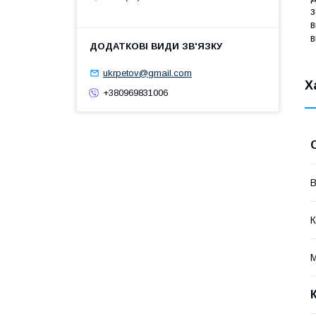
з
в
в
ukrpetov@gmail.com
Х
+380969831006
В
К
М