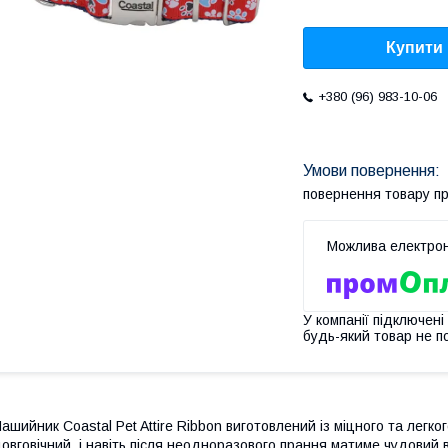
Купити
+380 (96) 983-10-06
повернення товару п
У компанії підключені
будь-який товар не п
ашийник Coastal Pet Attire Ribbon виготовлений із міцного та легк
овговічний, і навіть після неодноразового прання матиме чудовий