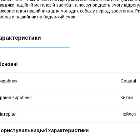
авдяки надійній металевій застібці, а повзунок дасть змогу відре
икористання нашийника для молодих собак у період зростання. Різ
ибрати нашийник на будь-який смак.
арактеристики
Основні
иробник
Coastal
раїна виробник
Китай
атеріал
Нейлон
Користувальницькі характеристики