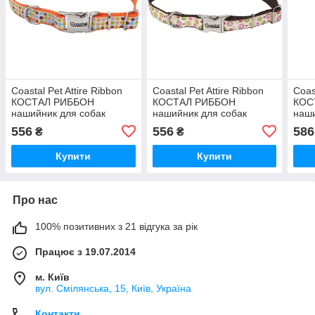
Coastal Pet Attire Ribbon
Coastal Pet Attire Ribbon
Coas
КОСТАЛ РИББОН
КОСТАЛ РИББОН
КОС
нашийник для собак
нашийник для собак
наши
1.6х30см
1.6х30см
1.6х
556
556
586
₴
₴
Купити
Купити
Про нас
100% позитивних з 21 відгука за рік
Працює з 19.07.2014
м. Київ
вул. Смілянська, 15, Київ, Україна
Контакти