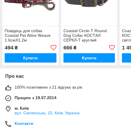
Повідець для собак
Coastal Circle-T Round
Coas
Coastal Pet Attire Weave
Dog Collar КОСТАЛ
КОС
1.6смХ1.2м
СЕРКЛ-Т круглий
світ
(46404_PLK04)
шкіряний нашийник для
соба
494
666
1 4
₴
₴
собак, 1.2х50 см
Купити
Купити
Про нас
100% позитивних з 21 відгука за рік
Працює з 19.07.2014
м. Київ
вул. Смілянська, 15, Київ, Україна
Контакти