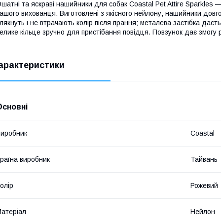
шатні та яскраві нашийники для собак Coastal Pet Attire Sparkles —
ашого вихованця. Виготовлені з якісного нейлону, нашийники довго
лякнуть і не втрачають колір після прання; металева застібка дасть
елике кільце зручно для пристібання повідця. Повзунок дає змог
арактеристики
Основні
иробник
Coastal
раїна виробник
Тайвань
олір
Рожевий
атеріал
Нейлон