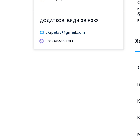
О
в
б
в
ukrpetov@gmail.com
Х
+380969831006
В
К
К
М