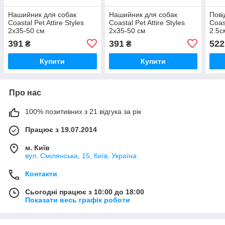
Нашийник для собак
Нашийник для собак
Пові
Coastal Pet Attire Styles
Coastal Pet Attire Styles
Coast
2х35-50 см
2х35-50 см
2.5с
(06621_PAP20)
(06621_WDF20)
(00
391
391
522
₴
₴
Купити
Купити
Про нас
100% позитивних з 21 відгука за рік
Працює з 19.07.2014
м. Київ
вул. Смілянська, 15, Київ, Україна
Контакти
Сьогодні працює з 10:00 до 18:00
Показати весь графік роботи