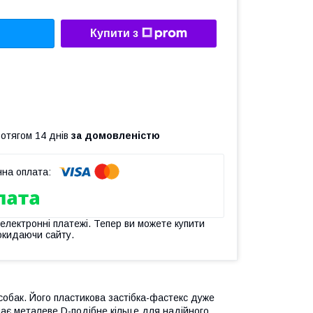
Купити з
ротягом 14 днів
за домовленістю
 електронні платежі. Тепер ви можете купити
окидаючи сайту.
 собак. Його пластикова застібка-фастекс дуже
має металеве D-подібне кільце для надійного