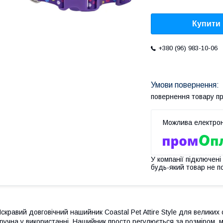
Купити
+380 (96) 983-10-06
повернення товару п
У компанії підключені
будь-який товар не п
скравий довговічний нашийник Coastal Pet Attire Style для великих
ручна у використанні. Нашийник просто регулюється за розміром, 