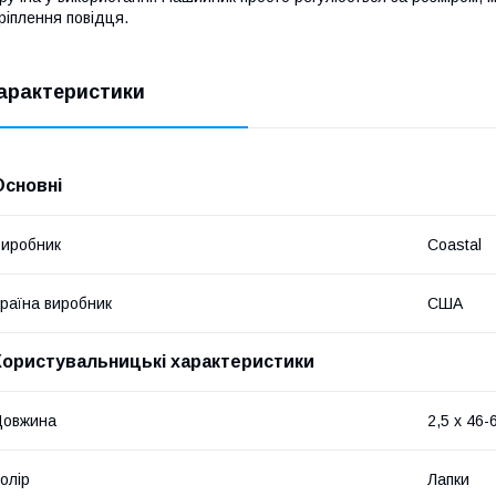
ріплення повідця.
арактеристики
Основні
иробник
Coastal
раїна виробник
США
Користувальницькі характеристики
Довжина
2,5 х 46-
олір
Лапки