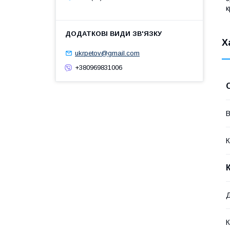
к
Х
ukrpetov@gmail.com
+380969831006
В
К
К