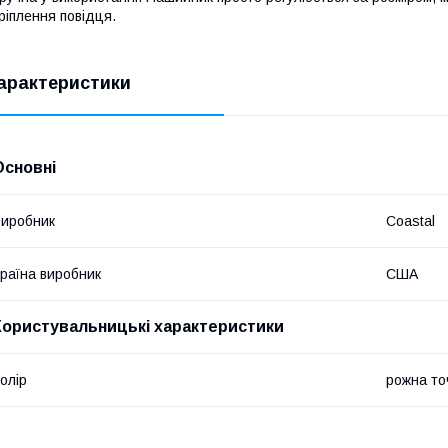
ріплення повідця.
арактеристики
Основні
иробник
Coastal
раїна виробник
США
Користувальницькі характеристики
олір
рожна то