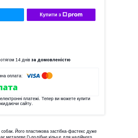
Купити з
ротягом 14 днів
за домовленістю
 електронні платежі. Тепер ви можете купити
окидаючи сайту.
х собак. Його пластикова застібка-фастекс дуже
має металеве D-подібне кільце для надійного