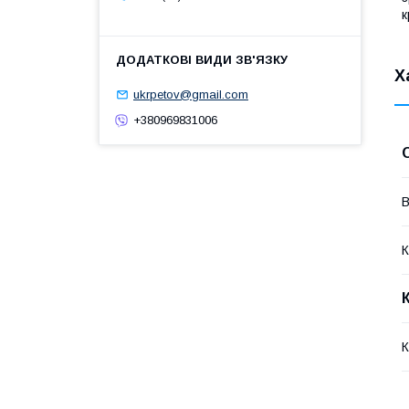
к
Х
ukrpetov@gmail.com
+380969831006
В
К
К