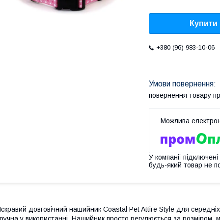
Купити
+380 (96) 983-10-06
повернення товару п
У компанії підключені
будь-який товар не п
скравий довговічний нашийник Coastal Pet Attire Style для середні
ручна у використанні. Нашийник просто регулюється за розміром, 