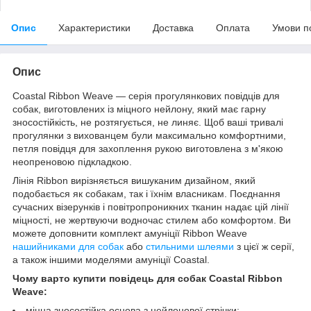
Опис
Характеристики
Доставка
Оплата
Умови п
Опис
Coastal Ribbon Weave — серія прогулянкових повідців для
собак, виготовлених із міцного нейлону, який має гарну
зносостійкість, не розтягується, не линяє. Щоб ваші тривалі
прогулянки з вихованцем були максимально комфортними,
петля повідця для захоплення рукою виготовлена з м'якою
неопреновою підкладкою.
Лінія Ribbon вирізняється вишуканим дизайном, який
подобається як собакам, так і їхнім власникам. Поєднання
сучасних візерунків і повітропроникних тканин надає цій лінії
міцності, не жертвуючи водночас стилем або комфортом. Ви
можете доповнити комплект амуніції Ribbon Weave
нашийниками для собак
або
стильними шлеями
з цієї ж серії,
а також іншими моделями амуніції Coastal.
Чому варто купити повідець для собак Coastal Ribbon
Weave:
міцна зносостійка основа з нейлонової стрічки;