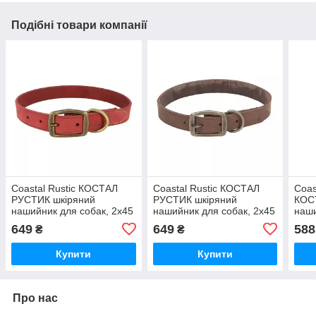
Подібні товари компанії
Coastal Rustic КОСТАЛ
Coastal Rustic КОСТАЛ
Coas
РУСТИК шкіряний
РУСТИК шкіряний
КОС
нашийник для собак, 2х45
нашийник для собак, 2х45
наши
см
см
649
649
588
₴
₴
Купити
Купити
Про нас