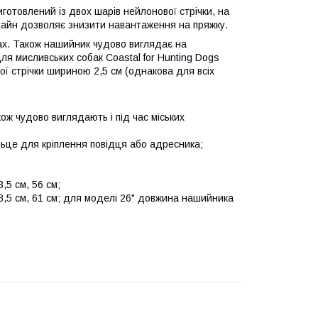
готовлений із двох шарів нейлонової стрічки, на
изайн дозволяє знизити навантаження на пряжку.
вах. Також нашийник чудово виглядає на
я мисливських собак Coastal for Hunting Dogs
вої стрічки шириною 2,5 см (однакова для всіх
ож чудово виглядають і під час міських
ільце для кріплення повідця або адресника;
,5 см, 56 см;
8,5 см, 61 см; для моделі 26" довжина нашийника