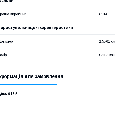
Основні
раїна виробник
США
Користувальницькі характеристики
Довжина
2,5х61 с
олір
Cліпа кач
нформація для замовлення
іна:
918 ₴