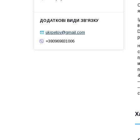
С
я
І
в
D
ukrpetov@gmail.com
р
+380969831006
н
с
п
м
п
4
–
–
с
Х