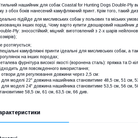
тильний нашийник для собак Coastal for Hunting Dogs Double-Ply ви
ку з обох боків нанесений камуфляжний принт. Крім того, такий д
деально підійде для мисливських собак у польових та міських умо
ихованцях інших порід. Чому варто купити двошаровий нашийник дл
ouble-Ply: зносостійкий; міцний: виготовлений з 2-х шарів нейлоно
озмірів);
е розтягується;
пеціальні камуфляжні принти ідеальні для мисливських собак, а так
рогулянок на інших породах;
еталева фурнітура високої якості (воронена сталь): пряжка та D-к
ідходить для повсякденного використання;
 отвори для регулювання довжини через 2,5 см:
 для моделі 22" довжина нашийника становитиме 48,5 см, 51 см, 53
 для моделі 24" довжина нашийника становитиме 53,5 см, 56 см, 5
тановитиме 58,5 см, 61 см, 63,5 см, 66 див.
арактеристики