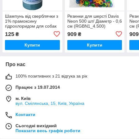
Шампунь від сверблячки з
Резинки для шерсті Davis
Рези
1% прамоксину
Neon 500 шт/ Діаметр - 0,6
Neon
гідрохлоридом для собак
см (RGBN1_4.500)
см (
та котів Davis Pramoxine
125
909
909
₴
₴
Anti-Itch Shampoo
(PSHR50)
Купити
Купити
Про нас
100% позитивних з 21 відгука за рік
Працює з 19.07.2014
м. Київ
вул. Смілянська, 15, Київ, Україна
Контакти
Сьогодні вихідний
Показати весь графік роботи