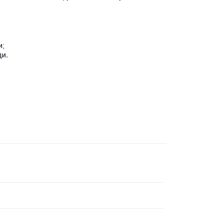
и;
ди.