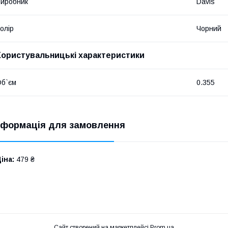
иробник
Davis
олір
Чорний
Користувальницькі характеристики
б`єм
0.355
нформація для замовлення
іна:
479 ₴
Сайт створений на маркетплейсі
Prom.ua