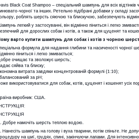
avis Black Coat Shampoo – спеціальний шампунь для всіх відтінків чор
инювато-чорної та інших. Ретельно підібрані добавки у складі зас
ольору, роблять шерсть сяючою та блискучою, забезпечують відмі
ампунь легкий у застосуванні, він відмінно піниться і легко змива
езпечний для дорослих собак і котів, а також для цуценят та коше
ому варто купити шампунь для собак і котів з чорною шерст
пеціальна формула для надання глибини та насиченості чорної ше
ідмінно піниться і легко змивається;
обре очищає та зволожує шерсть;
адає сяйва та блиску;
кономна витрата завдяки концентрованій формулі (1:10);
балансований за рН;
оже використовуватися для собак, котів, цуценят і кошенят усіх по
раїна-виробник: США.
ІНСТРУКЦІЯ:
ІНСТРУКЦІЯ
. Добре намочіть шерсть теплою водою.
. Нанесіть шампунь на голову і вуха тварини, потім спіньте. Не до
роцедуру на шиї, грудях, спині, закінчуючи лапами. Для інтенсив