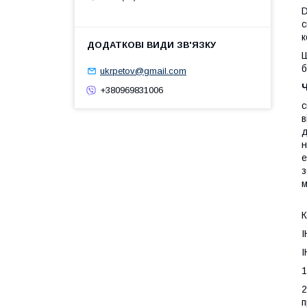
D
с
к
Ш
б
ukrpetov@gmail.com
Ч
+380969831006
с
в
д
н
е
з
м
К
1
2
п