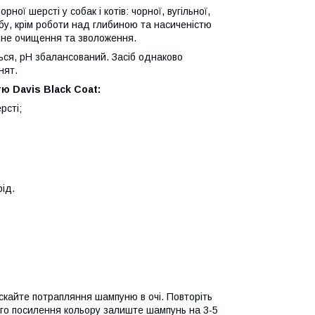
ної шерсті у собак і котів: чорної, вугільної,
обу, крім роботи над глибиною та насиченістю
нне очищення та зволоження.
ється, рН збалансований. Засіб однаково
нят.
ю Davis Black Coat:
рсті;
рід.
пускайте потрапляння шампуню в очі. Повторіть
ного посилення кольору залиште шампунь на 3-5