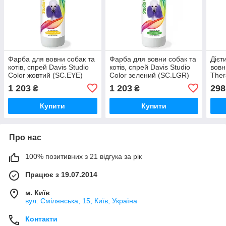
Фарба для вовни собак та
Фарба для вовни собак та
Дієт
котів, спрей Davis Studio
котів, спрей Davis Studio
вовн
Color жовтий (SC.EYE)
Color зелений (SC.LGR)
Ther
1 203
1 203
298
₴
₴
Купити
Купити
Про нас
100% позитивних з 21 відгука за рік
Працює з 19.07.2014
м. Київ
вул. Смілянська, 15, Київ, Україна
Контакти