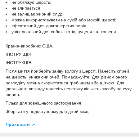
не обтяжує шерсть;
не злипається;
не залишає жирний слід;
можна використовувати на сухій або мокрій шерсті;
ефективний для довгошерстих порід;
універсальний для собак і котів, цуценят та кошенят.
Країна-виробник: США.
ІНСТРУКЦІЯ:
ІНСТРУКЦІЯ
Після миття приберіть зайву вологу з шерсті. Нанесіть спрей
на шерсть, уникаючи очей. Помасажуйте. Для рівномірного
розподілу можна скористатися гребінцем або щіткою. Для
ідеального вигляду нанесіть невелику кількість засобу на суху
шерсть.
Тільки для зовнішнього застосування.
Зберігати у недоступному для дітей місці.
Приховати