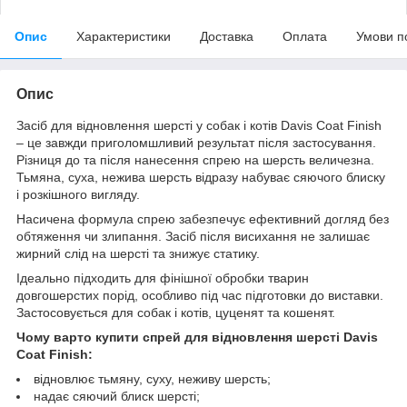
Опис
Характеристики
Доставка
Оплата
Умови п
Опис
Засіб для відновлення шерсті у собак і котів Davis Coat Finish
– це завжди приголомшливий результат після застосування.
Різниця до та після нанесення спрею на шерсть величезна.
Тьмяна, суха, нежива шерсть відразу набуває сяючого блиску
і розкішного вигляду.
Насичена формула спрею забезпечує ефективний догляд без
обтяження чи злипання. Засіб після висихання не залишає
жирний слід на шерсті та знижує статику.
Ідеально підходить для фінішної обробки тварин
довгошерстих порід, особливо під час підготовки до виставки.
Застосовується для собак і котів, цуценят та кошенят.
Чому варто купити спрей для відновлення шерсті Davis
Coat Finish:
відновлює тьмяну, суху, неживу шерсть;
надає сяючий блиск шерсті;