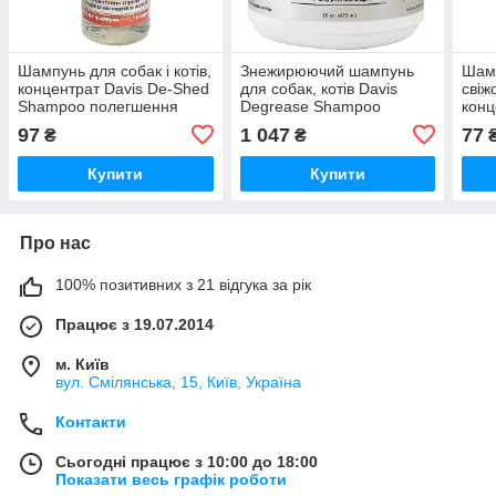
Шампунь для собак і котів,
Знежирюючий шампунь
Шамп
концентрат Davis De-Shed
для собак, котів Davis
свіж
Shampoo полегшення
Degrease Shampoo
конц
линяння (DSSR50)
(DGRS16)
Sham
97
1 047
77
₴
₴
(FT
Купити
Купити
Про нас
100% позитивних з 21 відгука за рік
Працює з 19.07.2014
м. Київ
вул. Смілянська, 15, Київ, Україна
Контакти
Сьогодні працює з 10:00 до 18:00
Показати весь графік роботи