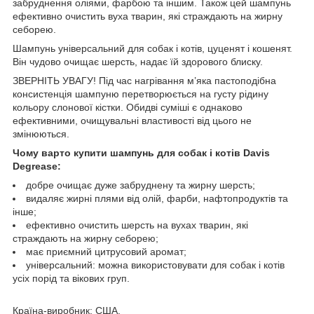
забруднення оліями, фарбою та іншим. Також цей шампунь
ефективно очистить вуха тварин, які страждають на жирну
себорею.
Шампунь універсальний для собак і котів, цуценят і кошенят.
Він чудово очищає шерсть, надає їй здорового блиску.
ЗВЕРНІТЬ УВАГУ! Під час нагрівання м’яка пастоподібна
консистенція шампуню перетворюється на густу рідину
кольору слонової кістки. Обидві суміші є однаково
ефективними, очищувальні властивості від цього не
змінюються.
Чому варто купити шампунь для собак і котів Davis
Degrease:
добре очищає дуже забруднену та жирну шерсть;
видаляє жирні плями від олій, фарби, нафтопродуктів та
інше;
ефективно очистить шерсть на вухах тварин, які
страждають на жирну себорею;
має приємний цитрусовий аромат;
універсальний: можна використовувати для собак і котів
усіх порід та вікових груп.
Країна-виробник: США.