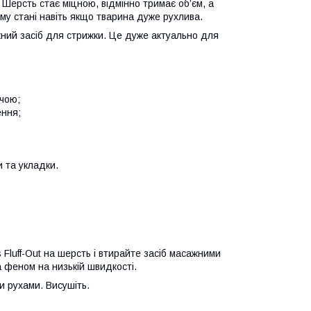
Шерсть стає міцною, відмінно тримає об’єм, а
му стані навіть якщо тварина дуже рухлива.
жний засіб для стрижки. Це дуже актуально для
:
учою;
ення;
 та укладки.
 Fluff-Out на шерсть і втирайте засіб масажними
а феном на низькій швидкості.
и рухами. Висушіть.