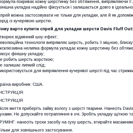
ормула покриває кожну шерстинку без обтяження, випрямляючи її. 
інішна укладка надійно фіксується і залишається довго в ідеально
прей можна застосовувати не тільки для укладки, але й як допомі
орід із кучерявою шерстю.
ому варто купити спрей для укладки шерсти Davis Fluff Out
творює відмінний шоу-ефект;
еволюційна технологія випрямляє шерсть, робить її міцною, блиск
ксклюзивна нелипка формула укладає кожну шерстинку без обтяж
іксує фінішну укладку;
е робить шерсть жорсткою;
е залишає липкий слід;
икористовується для випрямлення кучерявої шерсті під час стрижки
раїна-виробник: США.
ІНСТРУКЦІЯ:
ІНСТРУКЦІЯ
ісля миття приберіть зайву вологу з шерсті тварини. Нанесіть Davis
ухами. Не допускайте потрапляння в очі. Зробіть укладку щіткою т
РУМІНГ: нанесіть трохи засобу на суху шерсть, втирайте масажним
ільки для зовнішнього застосування.