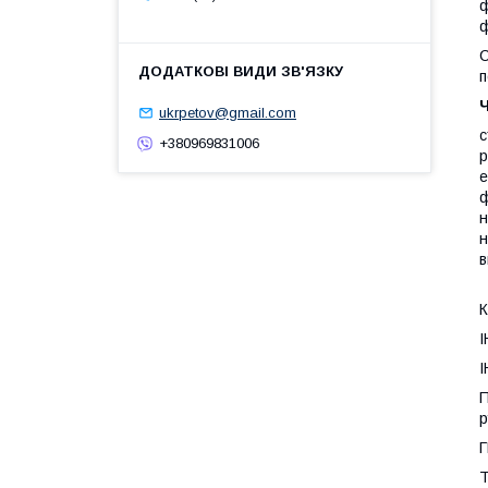
ф
ф
С
п
Ч
ukrpetov@gmail.com
с
+380969831006
р
е
ф
н
н
в
К
П
р
Г
Т