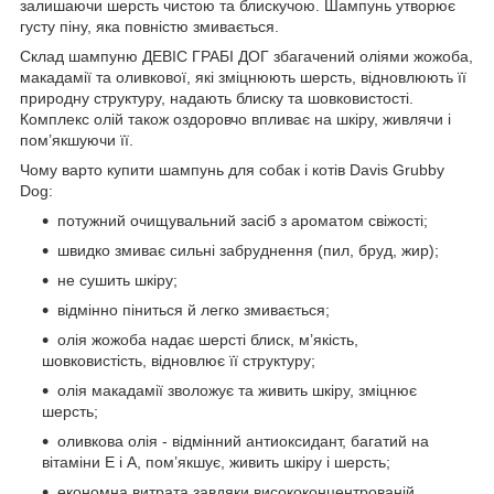
залишаючи шерсть чистою та блискучою. Шампунь утворює
густу піну, яка повністю змивається.
Склад шампуню ДЕВІС ГРАБІ ДОГ збагачений оліями жожоба,
макадамії та оливкової, які зміцнюють шерсть, відновлюють її
природну структуру, надають блиску та шовковистості.
Комплекс олій також оздоровчо впливає на шкіру, живлячи і
пом’якшуючи її.
Чому варто купити шампунь для собак і котів Davis Grubby
Dog:
потужний очищувальний засіб з ароматом свіжості;
швидко змиває сильні забруднення (пил, бруд, жир);
не сушить шкіру;
відмінно піниться й легко змивається;
олія жожоба надає шерсті блиск, м’якість,
шовковистість, відновлює її структуру;
олія макадамії зволожує та живить шкіру, зміцнює
шерсть;
оливкова олія - відмінний антиоксидант, багатий на
вітаміни Е і А, пом’якшує, живить шкіру і шерсть;
економна витрата завдяки висококонцентрованій