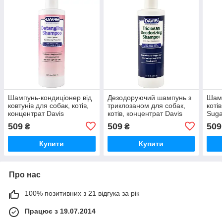
Шампунь-кондиціонер від
Дезодоруючий шампунь з
Шамп
ковтунів для собак, котів,
триклозаном для собак,
коті
концентрат Davis
котів, концентрат Davis
Suga
Detangling Shampoo
Triclosan Deodorizing
цукр
509
509
509
₴
₴
(DTS12)
Shampoo (TDS12)
Купити
Купити
Про нас
100% позитивних з 21 відгука за рік
Працює з 19.07.2014