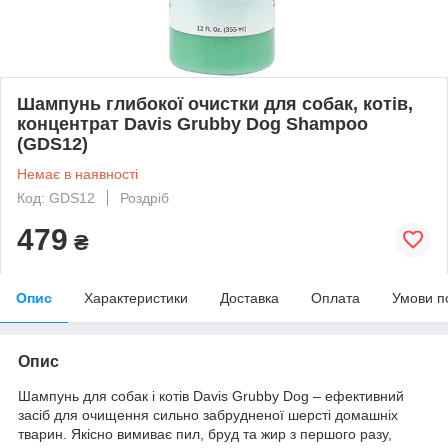
Шампунь глибокої очистки для собак, котів,
концентрат Davis Grubby Dog Shampoo
(GDS12)
Немає в наявності
Код: GDS12
Роздріб
479
₴
Опис
Характеристики
Доставка
Оплата
Умови п
Опис
Шампунь для собак і котів Davis Grubby Dog – ефективний
засіб для очищення сильно забрудненої шерсті домашніх
тварин. Якісно вимиває пил, бруд та жир з першого разу,