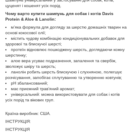
цуценят і кошенят усіх порід.
Чому варто купити шампунь для собак і котів Davis
Protein & Aloe & Lanolin:
м’яка формула для догляду за шерстю домашніх тварин на
основі кокосової олії;
містить чудову комбінацію кондиціонувальних добавок для
здорової та блискучої шерсті;
протеїн відновлює пошкоджену шерсть, доглядаючи кожну
шерстинку;
алое вера усуває подразнення, запалення та свербіж,
зволожує шкіру та шерсть;
ланолін робить шерсть блискучою і слухняною, полегшує
розчісування, запобігає сплутуванню та утворенню ковтунів;
рН збалансований;
має приємний трав’яний аромат;
універсальний: можна використовувати для собак і котів
усіх порід та вікових груп.
Країна-виробник: США.
ІНСТРУКЦІЯ:
ІНСТРУКЦІЯ