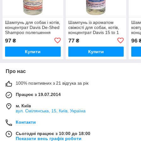
Шампунь для собак і котів,
Шампунь із ароматом
Шамп
концентрат Davis De-Shed
свіжості для собак, котів,
ковт
Shampoo полегшення
концентрат Davis 15 to 1
конц
линяння (DSSR50)
Shampoo Fresh Fragrance
Deta
97
77
96
₴
₴
(FTOFSG)
(DT
Купити
Купити
Про нас
100% позитивних з 21 відгука за рік
Працює з 19.07.2014
м. Київ
вул. Смілянська, 15, Київ, Україна
Контакти
Сьогодні працює з 10:00 до 18:00
Показати весь графік роботи