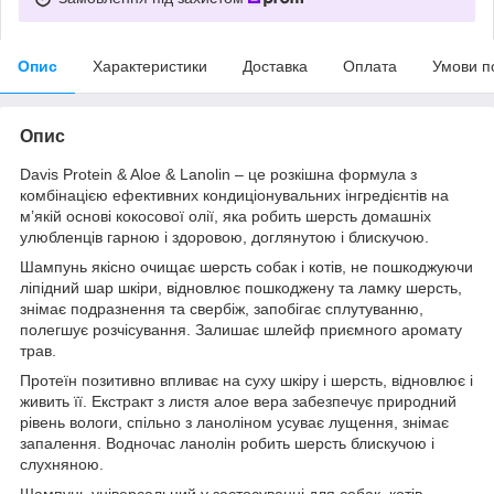
Опис
Характеристики
Доставка
Оплата
Умови п
Опис
Davis Protein & Aloe & Lanolin – це розкішна формула з
комбінацією ефективних кондиціонувальних інгредієнтів на
м’якій основі кокосової олії, яка робить шерсть домашніх
улюбленців гарною і здоровою, доглянутою і блискучою.
Шампунь якісно очищає шерсть собак і котів, не пошкоджуючи
ліпідний шар шкіри, відновлює пошкоджену та ламку шерсть,
знімає подразнення та свербіж, запобігає сплутуванню,
полегшує розчісування. Залишає шлейф приємного аромату
трав.
Протеїн позитивно впливає на суху шкіру і шерсть, відновлює і
живить її. Екстракт з листя алое вера забезпечує природний
рівень вологи, спільно з ланоліном усуває лущення, знімає
запалення. Водночас ланолін робить шерсть блискучою і
слухняною.
Шампунь універсальний у застосуванні для собак, котів,