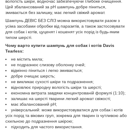
вологість шкіри, водночас забезпечуючи глибоке очищення.
Цей збалансований за pH шампунь добре піниться,
змивається без залишку, має легкий свіжий аромат.
Шампунь ДЕВІС БЕЗ СЛІЗ можна використовувати разом з
усіма засобами обробки від паразитів, а також застосовувати
для собак і котів, цуценят і кошенят усіх порід із будь-яким
типом шерсті.
Чому варто купити шампунь для собак і котів Davis
Tearless:
не містить мила;
не подразнює слизову оболонку очей;
відмінно піниться і легко змивається;
добре очищає шерсть;
не викликає сухості шкіри та подразнення;
відновлює природну вологість шкіри та шерсті;
економна витрата завдяки концентрованій формулі (1:10);
залишає на шерсті тварини легкий аромат свіжості;
має збалансований рН;
універсальний: може використовуватися для собак і котів
усіх порід та вікових груп, зокрема для тварин із чутливою або
схильною до подразнення шкірою;
підходить для частого використання.