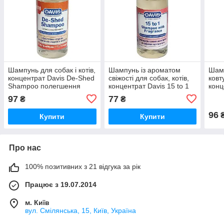
Шампунь для собак і котів,
Шампунь із ароматом
Шамп
концентрат Davis De-Shed
свіжості для собак, котів,
ковт
Shampoo полегшення
концентрат Davis 15 to 1
конц
линяння (DSSR50)
Shampoo Fresh Fragrance
Deta
97
77
₴
₴
(FTOFSG)
(DT
96
Купити
Купити
Про нас
100% позитивних з 21 відгука за рік
Працює з 19.07.2014
м. Київ
вул. Смілянська, 15, Київ, Україна