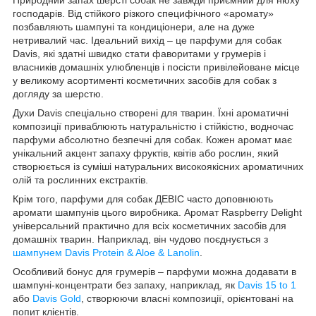
господарів. Від стійкого різкого специфічного «аромату»
позбавляють шампуні та кондиціонери, але на дуже
нетривалий час. Ідеальний вихід – це парфуми для собак
Davis, які здатні швидко стати фаворитами у грумерів і
власників домашніх улюбленців і посісти привілейоване місце
у великому асортименті косметичних засобів для собак з
догляду за шерстю.
Духи Davis спеціально створені для тварин. Їхні ароматичні
композиції приваблюють натуральністю і стійкістю, водночас
парфуми абсолютно безпечні для собак. Кожен аромат має
унікальний акцент запаху фруктів, квітів або рослин, який
створюється із суміші натуральних високоякісних ароматичних
олій та рослинних екстрактів.
Крім того, парфуми для собак ДЕВІС часто доповнюють
аромати шампунів цього виробника. Аромат Raspberry Delight
універсальний практично для всіх косметичних засобів для
домашніх тварин. Наприклад, він чудово поєднується з
шампунем Davis Protein & Aloe & Lanolin
.
Особливий бонус для грумерів – парфуми можна додавати в
шампуні-концентрати без запаху, наприклад, як
Davis 15 to 1
або
Davis Gold
, створюючи власні композиції, орієнтовані на
попит клієнтів.