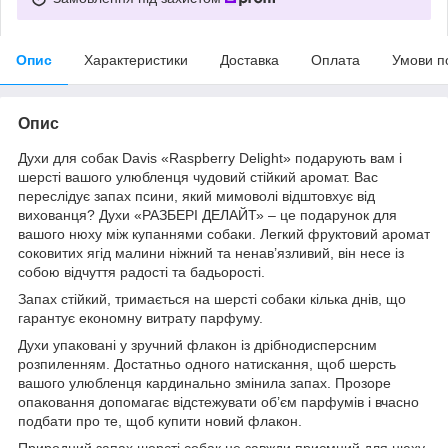
Опис
Характеристики
Доставка
Оплата
Умови п
Опис
Духи для собак Davis «Raspberry Delight» подарують вам і
шерсті вашого улюбленця чудовий стійкий аромат. Вас
переслідує запах псини, який мимоволі відштовхує від
вихованця? Духи «РАЗБЕРІ ДЕЛАЙТ» – це подарунок для
вашого нюху між купаннями собаки. Легкий фруктовий аромат
соковитих ягід малини ніжний та ненав’язливий, він несе із
собою відчуття радості та бадьорості.
Запах стійкий, тримається на шерсті собаки кілька днів, що
гарантує економну витрату парфуму.
Духи упаковані у зручний флакон із дрібнодисперсним
розпиленням. Достатньо одного натискання, щоб шерсть
вашого улюбленця кардинально змінила запах. Прозоре
опаковання допомагає відстежувати об’єм парфумів і вчасно
подбати про те, щоб купити новий флакон.
Природний запах шерсті собак не завжди приємний для нюху