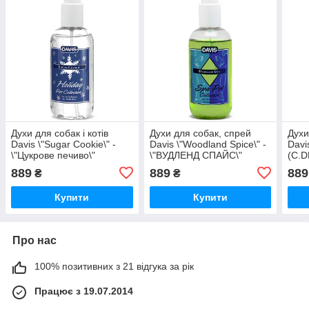
Духи для собак і котів
Духи для собак, спрей
Духи
Davis \"Sugar Cookie\" -
Davis \"Woodland Spice\" -
Davi
\"Цукрове печиво\"
\"ВУДЛЕНД СПАЙС\"
(C.D
(C.SC08)
(C.WS08)
889
889
889
₴
₴
Купити
Купити
Про нас
100% позитивних з 21 відгука за рік
Працює з 19.07.2014