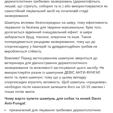
дерматологічних грибкових захворювань (дерматофільоз,
лишай, що стригуть, себорея та ін.) або використовуватися як
самостійний лікувальний засіб на початковій стадії
захворювання.
Шампунь впливає безпосередньо на шкіру, тому ефективність
лікування та безпека для тварини максимальна. Крім того,
досягається відмінний очищувальний ефект: зі шкіри
забирається бруд, токсини, алергени та інше. Також
попереджаються рецидиви захворювання, тому що до
хлоргексидину у бактерій та дріжджоподібних грибків не
виробляється стійкість.
Важливо! Перед застосуванням шампуню зверніться до
ветеринара для діагностування дерматологічного
захворювання та можливості застосування цього засобу. Не
використовуйте разом із шампунем ДЕВІС АНТИ-ФУНГАЛ
мило та лужні шампуні, тому що у цьому випадку
хлоргексидин втратить активність. Щоб шампунь «працював»,
необхідно після нанесення залишити його на 10-15 хвилин і
тільки потім змити.
Чому варто купити шампунь для собак та коней Davis
Anti-Fungal:
призначений для лікування грибкових дерматологічних