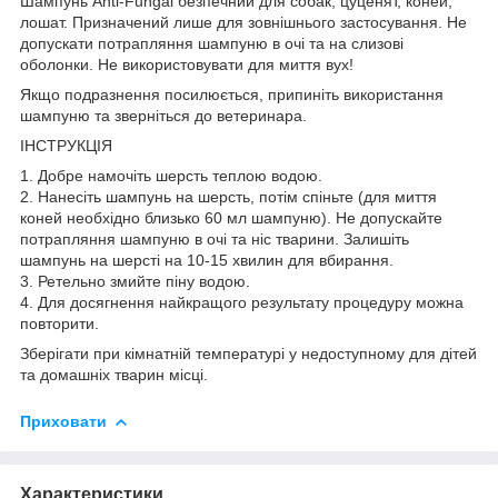
Шампунь Anti-Fungal безпечний для собак, цуценят, коней,
лошат. Призначений лише для зовнішнього застосування. Не
допускати потрапляння шампуню в очі та на слизові
оболонки. Не використовувати для миття вух!
Якщо подразнення посилюється, припиніть використання
шампуню та зверніться до ветеринара.
ІНСТРУКЦІЯ
1. Добре намочіть шерсть теплою водою.
2. Нанесіть шампунь на шерсть, потім спіньте (для миття
коней необхідно близько 60 мл шампуню). Не допускайте
потрапляння шампуню в очі та ніс тварини. Залишіть
шампунь на шерсті на 10-15 хвилин для вбирання.
3. Ретельно змийте піну водою.
4. Для досягнення найкращого результату процедуру можна
повторити.
Зберігати при кімнатній температурі у недоступному для дітей
та домашніх тварин місці.
Приховати
Характеристики