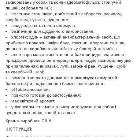
захворювань у собак та коней (дерматофільоз, стригучий
лишай, себорея та ін.);
полегшує стан шкіри, пов’язаний з себореєю, висипом,
свербежем, сухістю, лущенням;
швидкодіюча та ніжна формула;
безпечний для щоденного використання;
хлоргексидин – активний антибактеріальний засіб, що
прибирає з поверхні шкіри бруд, токсини, алергени та інше,
до нього не виробляється стійкість у бактерій та грибків;
алое вера має антисептичні та бактерицидні властивості,
прискорює процеси регенерації шкіри, надає заспокійливу дію
при запаленнях, виразках, лупі, загоєнні ран, лущенні, сухій
та свербіжній шкірі;
лимонна кислота допомагає нормалізувати жировий
баланс шкіри, надає шерсті блиск і шовковистість;
рН збалансований;
повністю готовий до застосування;
має квітковий аромат;
універсальність: можна використовувати для собак і
цуценят всіх порід, коней та лошат.
Країна-виробник: США.
ІНСТРУКЦІЯ: