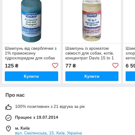
Шампунь від сверблячки з
Шампунь із ароматом
Шам
1% прамоксину
свіжості для собак, котів,
хлор
гідрохлоридом для собак
концентрат Davis 15 to 1
кето
та котів Davis Pramoxine
Shampoo Fresh Fragrance
та ко
125
77
6 5
₴
₴
Anti-Itch Shampoo
(FTOFSG)
захв
(PSHR50)
Davi
Купити
Купити
Sha
Про нас
100% позитивних з 21 відгука за рік
Працює з 19.07.2014
м. Київ
вул. Смілянська, 15, Київ, Україна