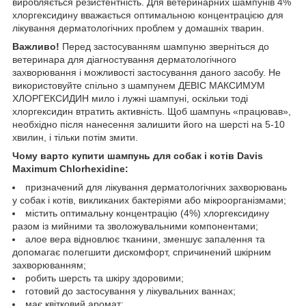
виробляється резистентність. Для ветеринарних шампунів 4%
хлоргексидину вважається оптимальною концентрацією для
лікування дерматологічних проблем у домашніх тварин.
Важливо!
Перед застосуванням шампуню зверніться до
ветеринара для діагностування дерматологічного
захворювання і можливості застосування даного засобу. Не
використовуйте спільно з шампунем ДЕВІС МАКСИМУМ
ХЛОРГЕКСИДИН мило і лужні шампуні, оскільки тоді
хлоргексидин втратить активність. Щоб шампунь «працював»,
необхідно після нанесення залишити його на шерсті на 5-10
хвилин, і тільки потім змити.
Чому варто купити шампунь для собак і котів Davis
Maximum Chlorhexidine:
призначений для лікування дерматологічних захворювань
у собак і котів, викликаних бактеріями або мікроорганізмами;
містить оптимальну концентрацію (4%) хлоргексидину
разом із мийними та зволожувальними компонентами;
алое вера відновлює тканини, зменшує запалення та
допомагає полегшити дискомфорт, спричинений шкірним
захворюванням;
робить шерсть та шкіру здоровими;
готовий до застосування у лікувальних ваннах;
має квітковий аромат;