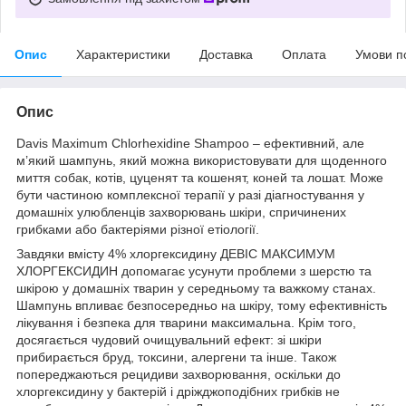
Опис
Характеристики
Доставка
Оплата
Умови п
Опис
Davis Maximum Chlorhexidine Shampoo – ефективний, але
м’який шампунь, який можна використовувати для щоденного
миття собак, котів, цуценят та кошенят, коней та лошат. Може
бути частиною комплексної терапії у разі діагностування у
домашніх улюбленців захворювань шкіри, спричинених
грибками або бактеріями різної етіології.
Завдяки вмісту 4% хлоргексидину ДЕВІС МАКСИМУМ
ХЛОРГЕКСИДИН допомагає усунути проблеми з шерстю та
шкірою у домашніх тварин у середньому та важкому станах.
Шампунь впливає безпосередньо на шкіру, тому ефективність
лікування і безпека для тварини максимальна. Крім того,
досягається чудовий очищувальний ефект: зі шкіри
прибирається бруд, токсини, алергени та інше. Також
попереджаються рецидиви захворювання, оскільки до
хлоргексидину у бактерій і дріжджоподібних грибків не