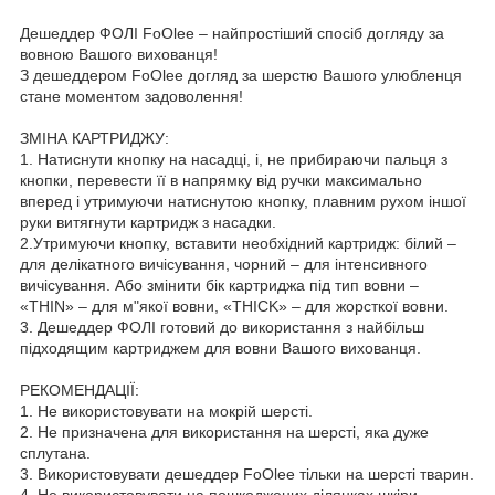
Дешеддер ФОЛІ FoOlee – найпростіший спосіб догляду за
вовною Вашого вихованця!
З дешеддером FoOlee догляд за шерстю Вашого улюбленця
стане моментом задоволення!
ЗМІНА КАРТРИДЖУ:
1. Натиснути кнопку на насадці, і, не прибираючи пальця з
кнопки, перевести її в напрямку від ручки максимально
вперед і утримуючи натиснутою кнопку, плавним рухом іншої
руки витягнути картридж з насадки.
2.Утримуючи кнопку, вставити необхідний картридж: білий –
для делікатного вичісування, чорний – для інтенсивного
вичісування. Або змінити бік картриджа під тип вовни –
«THIN» – для м"якої вовни, «THICK» – для жорсткої вовни.
3. Дешеддер ФОЛІ готовий до використання з найбільш
підходящим картриджем для вовни Вашого вихованця.
РЕКОМЕНДАЦІЇ:
1. Не використовувати на мокрій шерсті.
2. Не призначена для використання на шерсті, яка дуже
сплутана.
3. Використовувати дешеддер FoOlee тільки на шерсті тварин.
4. Не використовувати на пошкоджених ділянках шкіри