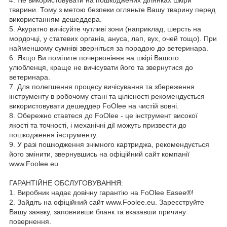
тварини. Тому з метою безпеки огляньте Вашу тварину перед
використанням дешеддера.
5. Акуратно вичісуйте чутливі зони (наприклад, шерсть на
мордочці, у статевих органів, ануса, лап, вух, очей тощо). При
найменшому сумніві зверніться за порадою до ветеринара.
6. Якщо Ви помітите почервоніння на шкірі Вашого
улюбленця, краще не вичісувати його та звернутися до
ветеринара.
7. Для полегшення процесу вичісування та збереження
інструменту в робочому стані та цілісності рекомендується
використовувати дешеддер FoOlee на чистій вовні.
8. Обережно ставтеся до FoOlee - це інструмент високої
якості та точності, і механічні дії можуть призвести до
пошкодження інструменту.
9. У разі пошкодження знімного картриджа, рекомендується
його змінити, звернувшись на офіційний сайт компанії
www.Foolee.eu
ГАРАНТІЙНЕ ОБСЛУГОВУВАННЯ:
1. Виробник надає довічну гарантію на FoOlee Easee®!
2. Зайдіть на офіційний сайт www.Foolee.eu. Зареєструйте
Вашу заявку, заповнивши бланк та вказавши причину
повернення.