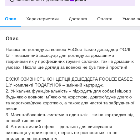
Опис
Характеристики
Доставка
Оплата
Умови п
Опис
Новика по догляду за вовною FoOlee Easee дешеддер ФОЛІ
ІЗІ - незамінний аксесуар для догляду за домашніми
тваринами як у професійних грумінг салонах, так і в домашніх
умовах. Ніколи ще догляд за вовною не був такий простий!
ЕКСКЛЮЗИВНІСТЬ КОНЦЕПЦІЇ ДЕШЕДДЕРА FOOLEE EASEE:
1.У комплекті ПОДАРУНОК – змінний картридж.
2. Унікальна функціональність – підходить для собак і кішок з
будь-якою вовною: м"якою та жорсткою, довгою/дуже довгою
та короткою/дуже короткою, а також для чистої та забрудненої
вовни.
3. Масштабованість системи в один клік – зміна картриджа під
певний тип вовни.
4. Антистатичний ефект – ідеально для вичісування
вихованця у приміщенні, шерсть не розноситься та не
прилипає до інструменту.