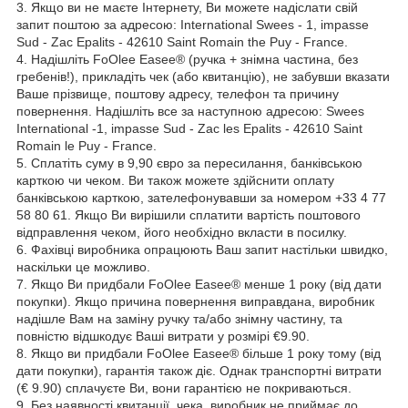
3. Якщо ви не маєте Інтернету, Ви можете надіслати свій
запит поштою за адресою: International Swees - 1, impasse
Sud - Zac Epalits - 42610 Saint Romain the Puy - France.
4. Надішліть FoOlee Easee® (ручка + знімна частина, без
гребенів!), прикладіть чек (або квитанцію), не забувши вказати
Ваше прізвище, поштову адресу, телефон та причину
повернення. Надішліть все за наступною адресою: Swees
International -1, impasse Sud - Zac les Epalits - 42610 Saint
Romain le Puy - France.
5. Сплатіть суму в 9,90 євро за пересилання, банківською
карткою чи чеком. Ви також можете здійснити оплату
банківською карткою, зателефонувавши за номером +33 4 77
58 80 61. Якщо Ви вирішили сплатити вартість поштового
відправлення чеком, його необхідно вкласти в посилку.
6. Фахівці виробника опрацюють Ваш запит настільки швидко,
наскільки це можливо.
7. Якщо Ви придбали FoOlee Easee® менше 1 року (від дати
покупки). Якщо причина повернення виправдана, виробник
надішле Вам на заміну ручку та/або знімну частину, та
повністю відшкодує Ваші витрати у розмірі €9.90.
8. Якщо ви придбали FoOlee Easee® більше 1 року тому (від
дати покупки), гарантія також діє. Однак транспортні витрати
(€ 9.90) сплачуєте Ви, вони гарантією не покриваються.
9. Без наявності квитанції, чека, виробник не приймає до