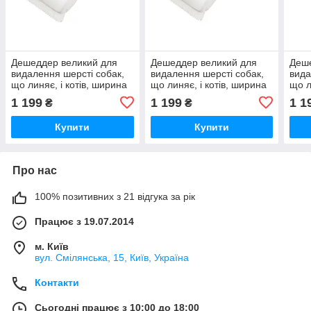
Дешеддер великий для
Дешеддер великий для
Деше
видалення шерсті собак,
видалення шерсті собак,
вида
що линяє, і котів, ширина
що линяє, і котів, ширина
що л
картриджа 9,5см FoOlee
картриджа 9,5см FoOlee
карт
1 199
1 199
1 1
₴
₴
Easee Large жовтий
Easee Large фіолетовий
Ease
(2135)
(2142)
(216
Купити
Купити
Про нас
100% позитивних з 21 відгука за рік
Працює з 19.07.2014
м. Київ
вул. Смілянська, 15, Київ, Україна
Контакти
Сьогодні працює з 10:00 до 18:00