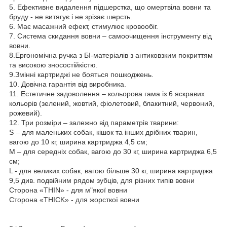
5. Ефективне видалення підшерстка, що омертвіла вовни та
бруду - не витягує і не зрізає шерсть.
6. Має масажний ефект, стимулює кровообіг.
7. Система скидання вовни – самоочищення інструменту від
вовни.
8.Ергономічна ручка з БІ-матеріалів з антиковзким покриттям
та високою зносостійкістю.
9.Змінні картриджі не бояться пошкоджень.
10. Довічна гарантія від виробника.
11. Естетичне задоволення – кольорова гама із 6 яскравих
кольорів (зелений, жовтий, фіолетовий, блакитний, червоний,
рожевий).
12. Три розміри – залежно від параметрів тварини:
S – для маленьких собак, кішок та інших дрібних тварин,
вагою до 10 кг, ширина картриджа 4,5 см;
M – для середніх собак, вагою до 30 кг, ширина картриджа 6,5
см;
L - для великих собак, вагою більше 30 кг, ширина картриджа
9,5 див. подвійним рядом зубців, для різних типів вовни
Сторона «THIN» - для м"якої вовни
Сторона «THICK» - для жорсткої вовни