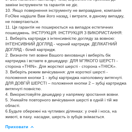
заміни інструменти та гарантія не діє.
10. Якщо повернення інструменту не виправдане, компанія
FoOlee надішле Вам його назад, і витрати, в даному випадку,
не повертаються.
11. Ця гарантія не поширюється на випадок естетичних
пошкоджень. ІНСТРУКЦІЯ: ІНСТРУКЦІЯ З ВИКОРИСТАННЯ:
1. Виберіть картридж з інтенсивністю догляду за вовною:
ІНТЕНСИВНИЙ ДОГЛЯД - чорний картридж. ДЕЛІКАТНИЙ
ДОГЛЯД - білий картридж.
2. Визначте тип вовни Вашого вихованця і виберіть бік
картриджа і вставте в дешеддер: ДЛЯ М"ЯКОГО ШЕРСТІ -
сторона «THIN». Для жорсткої шерсті - сторона «THICK».
3. Виберіть режим вичісування: для короткої шерсті -
положення кнопки 1 - зубці картриджа наполовину витягнуті.
ДЛЯ ДОВГІЙ ШЕРСТІ – положення кнопки 2 – зубці картриджа
витягнуті повністю.
4. Використовуйте дешеддер у напрямку зростання вовни.
5. Уникайте повторного вичісування шерсті в одній і тій же
області.
6.Будьте обережні на чутливих ділянках: у очей і носа, на
животі, в паху. насадки, шерсть із зубців знімається.
Приховати