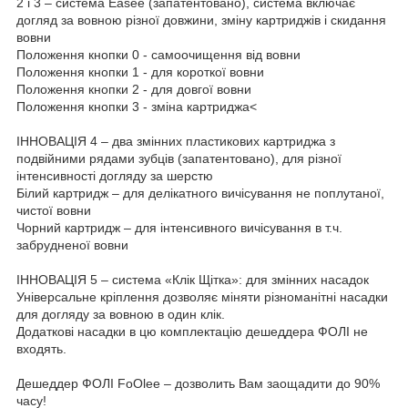
2 і 3 – система Easee (запатентовано), система включає
догляд за вовною різної довжини, зміну картриджів і скидання
вовни
Положення кнопки 0 - самоочищення від вовни
Положення кнопки 1 - для короткої вовни
Положення кнопки 2 - для довгої вовни
Положення кнопки 3 - зміна картриджа<
ІННОВАЦІЯ 4 – два змінних пластикових картриджа з
подвійними рядами зубців (запатентовано), для різної
інтенсивності догляду за шерстю
Білий картридж – для делікатного вичісування не поплутаної,
чистої вовни
Чорний картридж – для інтенсивного вичісування в т.ч.
забрудненої вовни
ІННОВАЦІЯ 5 – система «Клік Щітка»: для змінних насадок
Універсальне кріплення дозволяє міняти різноманітні насадки
для догляду за вовною в один клік.
Додаткові насадки в цю комплектацію дешеддера ФОЛІ не
входять.
Дешеддер ФОЛІ FoOlee – дозволить Вам заощадити до 90%
часу!