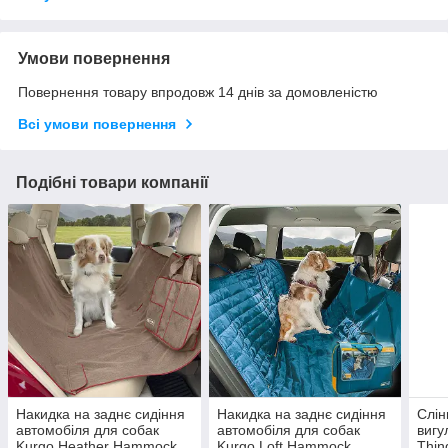
Умови повернення
Повернення товару впродовж 14 днів за домовленістю
Всі умови повернення
Подібні товари компанії
Накидка на заднє сидіння
Накидка на заднє сидіння
Слін
автомобіля для собак
автомобіля для собак
вигу
Kurgo Heather Hammock
Kurgo Loft Hammock
Thin