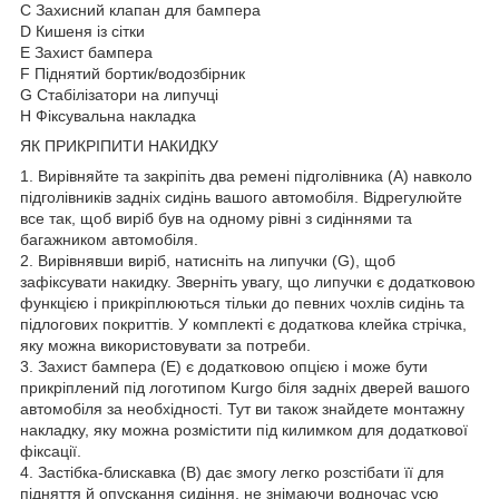
C Захисний клапан для бампера
D Кишеня із сітки
E Захист бампера
F Піднятий бортик/водозбірник
G Стабілізатори на липучці
H Фіксувальна накладка
ЯК ПРИКРІПИТИ НАКИДКУ
1. Вирівняйте та закріпіть два ремені підголівника (A) навколо
підголівників задніх сидінь вашого автомобіля. Відрегулюйте
все так, щоб виріб був на одному рівні з сидіннями та
багажником автомобіля.
2. Вирівнявши виріб, натисніть на липучки (G), щоб
зафіксувати накидку. Зверніть увагу, що липучки є додатковою
функцією і прикріплюються тільки до певних чохлів сидінь та
підлогових покриттів. У комплекті є додаткова клейка стрічка,
яку можна використовувати за потреби.
3. Захист бампера (E) є додатковою опцією і може бути
прикріплений під логотипом Kurgo біля задніх дверей вашого
автомобіля за необхідності. Тут ви також знайдете монтажну
накладку, яку можна розмістити під килимком для додаткової
фіксації.
4. Застібка-блискавка (B) дає змогу легко розстібати її для
підняття й опускання сидіння, не знімаючи водночас усю