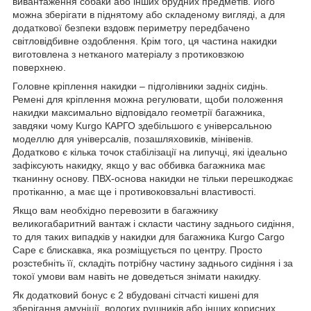
вивантаження собаки або інших брудних предметів. Його
можна зберігати в піднятому або складеному вигляді, а для
додаткової безпеки вздовж периметру передбачено
світловідбивне оздоблення. Крім того, ця частина накидки
виготовлена з нетканого матеріалу з протиковзкою
поверхнею.
Головне кріплення накидки – підголівники задніх сидінь.
Ремені для кріплення можна регулювати, щоби положення
накидки максимально відповідало геометрії багажника,
завдяки чому Kurgo КАРГО здебільшого є універсальною
моделлю для універсалів, позашляховиків, мінівенів.
Додатково є кілька точок стабілізації на липучці, які ідеально
зафіксують накидку, якщо у вас оббивка багажника має
тканинну основу. ПВХ-основа накидки не тільки перешкоджає
протіканню, а має ще і противоковзальні властивості.
Якщо вам необхідно перевозити в багажнику
великогабаритний вантаж і скласти частину заднього сидіння,
то для таких випадків у накидки для багажника Kurgo Cargo
Cape є блискавка, яка розміщується по центру. Просто
розстебніть її, складіть потрібну частину заднього сидіння і за
токої умови вам навіть не доведеться знімати накидку.
Як додатковий бонус є 2 вбудовані сітчасті кишені для
зберігання амуніції, вологих рушників або інших корисних