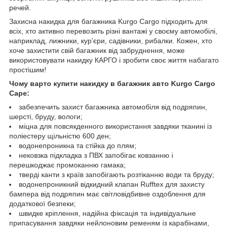
речей.
Захисна накидка для багажника Kurgo Cargo підходить для
всіх, хто активно перевозить різні вантажі у своєму автомобілі,
наприклад, лижники, кур’єри, садівники, рибалки. Кожен, хто
хоче захистити свій багажник від забруднення, може
використовувати накидку КАРГО і зробити своє життя набагато
простішим!
Чому варто купити накидку в багажник авто Kurgo Cargo
Cape:
забезпечить захист багажника автомобіля від подряпин,
шерсті, бруду, вологи;
міцна для повсякденного використання завдяки тканині із
поліестеру щільністю 600 ден;
водонепроникна та стійка до плям;
нековзка підкладка з ПВХ запобігає ковзанню і
перешкоджає промоканню гамака;
тверді канти з країв запобігають розтіканню води та бруду;
водонепроникний відкидний клапан Rufftex для захисту
бампера від подряпин має світловідбивне оздоблення для
додаткової безпеки;
швидке кріплення, надійна фіксація та індивідуальне
припасування завдяки нейлоновим ременям із карабінами,