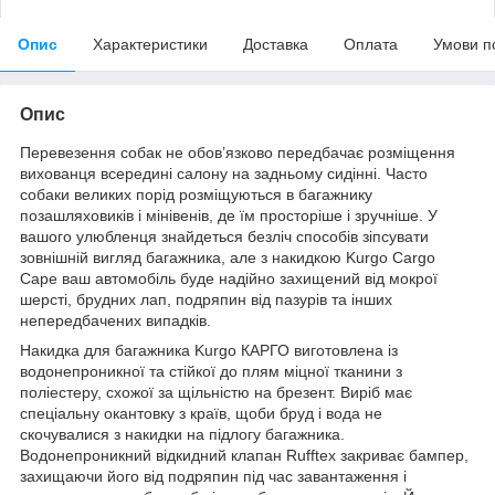
Опис
Характеристики
Доставка
Оплата
Умови п
Опис
Перевезення собак не обов’язково передбачає розміщення
вихованця всередині салону на задньому сидінні. Часто
собаки великих порід розміщуються в багажнику
позашляховиків і мінівенів, де їм просторіше і зручніше. У
вашого улюбленця знайдеться безліч способів зіпсувати
зовнішній вигляд багажника, але з накидкою Kurgo Cargo
Cape ваш автомобіль буде надійно захищений від мокрої
шерсті, брудних лап, подряпин від пазурів та інших
непередбачених випадків.
Накидка для багажника Kurgo КАРГО виготовлена із
водонепроникної та стійкої до плям міцної тканини з
поліестеру, схожої за щільністю на брезент. Виріб має
спеціальну окантовку з країв, щоби бруд і вода не
скочувалися з накидки на підлогу багажника.
Водонепроникний відкидний клапан Rufftex закриває бампер,
захищаючи його від подряпин під час завантаження і