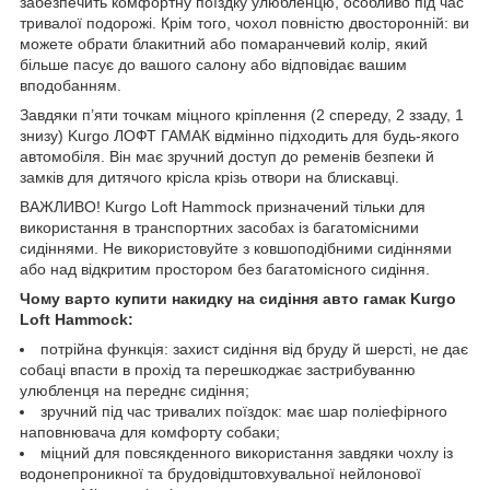
забезпечить комфортну поїздку улюбленцю, особливо під час
тривалої подорожі. Крім того, чохол повністю двосторонній: ви
можете обрати блакитний або помаранчевий колір, який
більше пасує до вашого салону або відповідає вашим
вподобанням.
Завдяки п’яти точкам міцного кріплення (2 спереду, 2 ззаду, 1
знизу) Kurgo ЛОФТ ГАМАК відмінно підходить для будь-якого
автомобіля. Він має зручний доступ до ременів безпеки й
замків для дитячого крісла крізь отвори на блискавці.
ВАЖЛИВО! Kurgo Loft Hammock призначений тільки для
використання в транспортних засобах із багатомісними
сидіннями. Не використовуйте з ковшоподібними сидіннями
або над відкритим простором без багатомісного сидіння.
Чому варто купити накидку на сидіння авто гамак Kurgo
Loft Hammock:
потрійна функція: захист сидіння від бруду й шерсті, не дає
собаці впасти в прохід та перешкоджає застрибуванню
улюбленця на переднє сидіння;
зручний під час тривалих поїздок: має шар поліефірного
наповнювача для комфорту собаки;
міцний для повсякденного використання завдяки чохлу із
водонепроникної та брудовідштовхувальної нейлонової