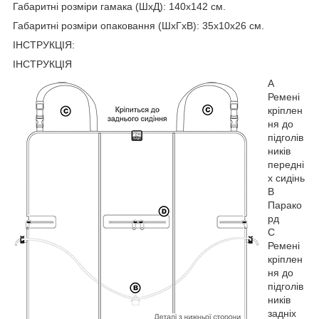
Габаритні розміри гамака (ШхД): 140х142 см.
Габаритні розміри опаковання (ШхГхВ): 35х10х26 см.
ІНСТРУКЦІЯ:
ІНСТРУКЦІЯ
A
Ремені
кріплен
ня до
підголів
ників
передні
х сидінь
B
Парако
рд
C
Ремені
кріплен
ня до
підголів
ників
задніх