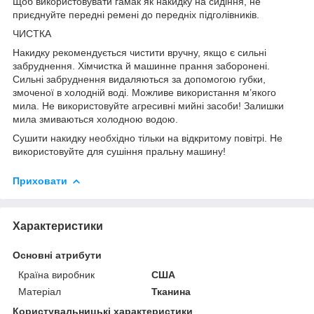
Щоб використовувати гамак як накидку на сидіння, не
приєднуйте передні ремені до передніх підголівників.
ЧИСТКА
Накидку рекомендується чистити вручну, якщо є сильні
забруднення. Хімчистка й машинне прання заборонені.
Сильні забруднення видаляються за допомогою губки,
змоченої в холодній воді. Можливе використання м’якого
мила. Не використовуйте агресивні мийні засоби! Залишки
мила змиваються холодною водою.
Сушити накидку необхідно тільки на відкритому повітрі. Не
використовуйте для сушіння пральну машину!
Приховати
Характеристики
Основні атрибути
Країна виробник
США
Матеріал
Тканина
Користувальницькі характеристики