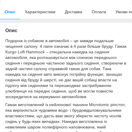
Опис
Характеристики
Доставка
Оплата
Умови п
Опис
Подорож із собакою в автомобілі – це завжди подальше
чищення салону: 4 лапи означає в 4 рази більше бруду. Гамак
Kurgo Loft Hammock – спеціальна накидка на сидіння
автомобіля, яка розташовується між спинкою переднього
сидіння і передньою частиною заднього сидіння, створюючи в
задній частині салону справжній гамак для собак. Така
накидка на сидіння авто виконує потрійну функцію: захищає
сидіння від бруду й шерсті, не дає вашій собаці впасти на
підлогу між сидіннями та перешкоджає застрибуванню
улюбленця на переднє сидіння, щоб ви могли повністю
зосередитися на кермуванні автомобілем.
Гамак виготовлений із нейлонової тканини Microtomic ріпстоп,
яка вирізняється чудовими водо- і брудовідштовхувальними
властивостями, що дасть вам змогу зберегти чистоту чохлів
сидінь у будь-яких випадках. Накидка виготовлена із
невеликим шаром поліефірного наповнювача, який