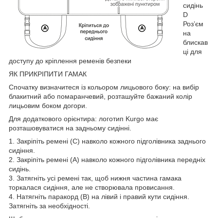
сидінь
D
Роз’єм
на
блискав
ці для
доступу до кріплення ременів безпеки
ЯК ПРИКРІПИТИ ГАМАК
Спочатку визначитеся із кольором лицьового боку: на вибір
блакитний або помаранчевий, розташуйте бажаний колір
лицьовим боком догори.
Для додаткового орієнтира: логотип Kurgo має
розташовуватися на задньому сидінні.
1. Закріпіть ремені (С) навколо кожного підголівника заднього
сидіння.
2. Закріпіть ремені (A) навколо кожного підголівника передніх
сидінь.
3. Затягніть усі ремені так, щоб нижня частина гамака
торкалася сидіння, але не створювала провисання.
4. Натягніть паракорд (B) на лівий і правий кути сидіння.
Затягніть за необхідності.