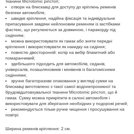
тканини Microtomic ріпстоп;
отвори на блискавці для доступу до кріплень ременів
безпеки автомобіля;
швидке кріплення, надійна фіксація та індивідуальне
припасування завдяки нейлоновим ременям із застібками
фастекс, що регулюються за довжиною, і паракорду під
сидінням;
можна використовувати як гамак або зняти передні
кріплення і використовувати як накидку на сидіння;
повністю двосторонній: колір на вибір блакитний або
помаранчевий;
здебільшого підходить для автомобілів, седанів,
універсалів, позашляховиків і мінівенів із багатомісними
сидіннями;
зручне багаторазове опаковання у вигляді сумки на
блискавці виготовлено з такої самої водонепроникної та
брудовідштовхувальної тканини Microtomic ріпстоп, що й
гамак. Сумку можна прикріпити в салоні автомобіля і
використовувати для зберігання необхідних у подорожі речей;
рекомендується тільки ручне чищення і просушування на
повітрі.
Ширина ременів кріплення: 2 см.