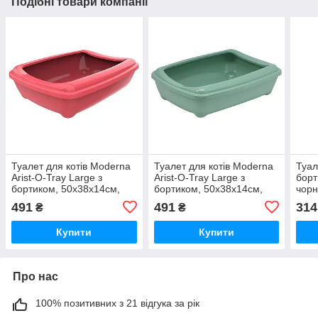
Подібні товари компанії
Туалет для котів Moderna
Туалет для котів Moderna
Туал
Arist-O-Tray Large з
Arist-O-Tray Large з
борт
бортиком, 50х38х14см,
бортиком, 50х38х14см,
чорн
кораловий (C192371)
світло-зелений (C192378)
(C13
491
491
314
₴
₴
Купити
Купити
Про нас
100% позитивних з 21 відгука за рік