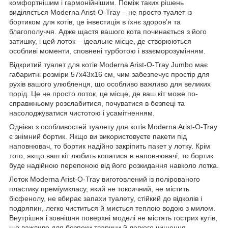
комфортнішим і гармонійнішим. Поміж таких рішень
виділяється Moderna Arist-O-Tray – не просто туалет із
бортиком для котів, це інвестиція в їхнє здоров’я та
благополуччя. Адже щастя вашого кота починається з його
затишку, і цей лоток – ідеальне місце, де створюються
особливі моменти, сповнені турботою і взаєморозумінням.
Відкритий туалет для котів Moderna Arist-O-Tray Jumbo має
габаритні розміри 57х43х16 см, чим забезпечує простір для
рухів вашого улюбленця, що особливо важливо для великих
порід. Це не просто лоток, це місце, де ваш кіт може по-
справжньому розслабитися, почуватися в безпеці та
насолоджуватися чистотою і усамітненням.
Однією з особливостей туалету для котів Moderna Arist-O-Tray
є знімний бортик. Якщо ви використовуєте пакети під
наповнювач, то бортик надійно закріпить пакет у лотку. Крім
того, якщо ваш кіт любить копатися в наповнювачі, то бортик
буде надійною перепоною від його розкидання навколо лотка.
Лоток Moderna Arist-O-Tray виготовлений із полірованого
пластику преміумкласу, який не токсичний, не містить
бісфенолу, не вбирає запахи туалету, стійкий до відколів і
подряпин, легко чиститься й миється теплою водою з милом.
Внутрішня і зовнішня поверхні моделі не містять гострих кутів,
що важливо для безпеки тварини й легкого чищення.