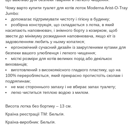
Чому варто купити туалет для котів лоток Moderna Arist-O-Tray
Jumbo:
допомагає підтримувати чистоту і гігієну в будинку;
розбірна конструкція, що складається з лотка, в який
насипають наповнювач, і знімного борту з козирком, щоб
звести до мінімуму розкидання наповнювача, якщо кіт із
задоволенням любить у ньому копатися;
ергономічний сучасний дизайн із закругленими кутами для
безпеки вашого улюбленця і легкого чищення;
місткі розміри для котів великих порід або декількох
вихованців;
виготовлений з високоякісного гладкого пластику, що на
100% переробляється, який прекрасно протистоїть сколам і
подряпинам;
не має стороннього запаху і не вбирає запах туалету;
легко чиститься теплою водою з милом.
Висота лотка без бортику – 13 см.
Країна реєстрації ТМ: Бельгія.
Країна-виробник: Бельгія.