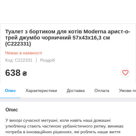
Туалет з бортиком для котів Moderna арист-о-
трей джумбо чорничний 57х43х16,3 см
(C222331)
Немає в наявності
Код: C222331
Роздріб
638
₴
Опис
Характеристики
Доставка
Оплата
Умови п
Опис
У вихорі сучасної метушні, коли навіть наші домашні
улюбленці стають частиною урбаністичного ритму, виникає
потреба в інноваційних рішеннях, які роблять наше життя