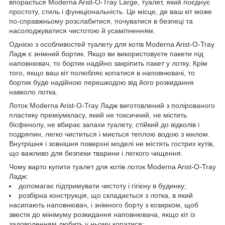
впорається Moderna Arist-O-Tray Large, туалет, який поєднує
простоту, стиль і функціональність. Це місце, де ваш кіт може
по-справжньому розслабитися, почуватися в безпеці та
насолоджуватися чистотою й усамітненням.
Однією з особливостей туалету для котів Moderna Arist-O-Tray
Ладж є знімний бортик. Якщо ви використовуєте пакети під
наповнювач, то бортик надійно закріпить пакет у лотку. Крім
того, якщо ваш кіт полюбляє копатися в наповнювачі, то
бортик буде надійною перешкодою від його розкидання
навколо лотка.
Лоток Moderna Arist-O-Tray Ладж виготовлений з полірованого
пластику преміумкласу, який не токсичний, не містить
бісфенолу, не вбирає запахи туалету, стійкий до відколів і
подряпин, легко чиститься і миється теплою водою з милом.
Внутрішня і зовнішня поверхні моделі не містять гострих кутів,
що важливо для безпеки тварини і легкого чищення.
Чому варто купити туалет для котів лоток Moderna Arist-O-Tray
Ладж:
допомагає підтримувати чистоту і гігієну в будинку;
розбірна конструкція, що складається з лотка, в який
насипають наповнювач, і знімного борту з козирком, щоб
звести до мінімуму розкидання наповнювача, якщо кіт із
задоволенням любить у ньому копатися;