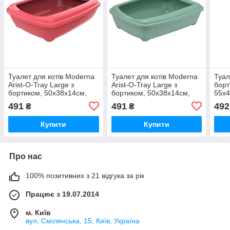
Туалет для котів Moderna
Туалет для котів Moderna
Туал
Arist-O-Tray Large з
Arist-O-Tray Large з
борт
бортиком, 50х38х14см,
бортиком, 50х38х14см,
55х4
кораловий (C192371)
світло-зелений (C192378)
491
491
492
₴
₴
Купити
Купити
Про нас
100% позитивних з 21 відгука за рік
Працює з 19.07.2014
м. Київ
вул. Смілянська, 15, Київ, Україна