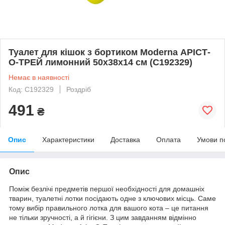
Туалет для кішок з бортиком Moderna АРІСТ-
О-ТРЕЙ лимонний 50х38х14 см (C192329)
Немає в наявності
Код: C192329
Роздріб
491
₴
Опис
Характеристики
Доставка
Оплата
Умови п
Опис
Поміж безлічі предметів першої необхідності для домашніх
тварин, туалетні лотки посідають одне з ключових місць. Саме
тому вибір правильного лотка для вашого кота – це питання
не тільки зручності, а й гігієни. З цим завданням відмінно