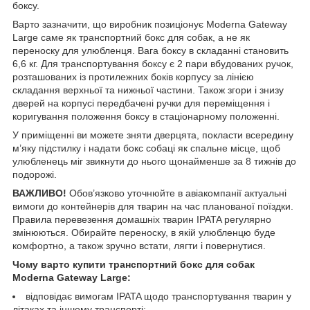
боксу.
Варто зазначити, що виробник позиціонує Moderna Gateway
Large саме як транспортний бокс для собак, а не як
переноску для улюбленця. Вага боксу в складанні становить
6,6 кг. Для транспортування боксу є 2 пари вбудованих ручок,
розташованих із протилежних боків корпусу за лінією
складання верхньої та нижньої частини. Також згори і знизу
дверей на корпусі передбачені ручки для переміщення і
коригування положення боксу в стаціонарному положенні.
У приміщенні ви можете зняти дверцята, покласти всередину
м’яку підстилку і надати бокс собаці як спальне місце, щоб
улюбленець міг звикнути до нього щонайменше за 8 тижнів до
подорожі.
ВАЖЛИВО!
Обов’язково уточнюйте в авіакомпанії актуальні
вимоги до контейнерів для тварин на час планованої поїздки.
Правила перевезення домашніх тварин IPATA регулярно
змінюються. Обирайте переноску, в якій улюбленцю буде
комфортно, а також зручно встати, лягти і повернутися.
Чому варто купити транспортний бокс для собак
Moderna Gateway Large:
відповідає вимогам IPATA щодо транспортування тварин у
літаках та іншому транспорті;