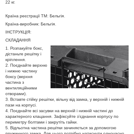
22 кг.
Країна реєстрації ТМ: Бельгія.
Країна-виробник: Бельгія.
ІНСТРУКЦІЯ:
СКЛАДАННЯ
1. Розпакуйте бокс,
дістаньте решітку і
кріплення.
2. Поєднайте верхню
і нижню частину
боксу (верхня
частина з
вентиляційними
отворами).
3. Вставте стійку решітки, вільну від замка, у верхній і нижній
пази на корпусі.
4. Поєднайте всі засувки на верхній і нижній частині до
характерного клацання. Зафіксуйте з’єднання корпусу по
периметру болтами і закрутіть гайки.
5. Відльотна частина решітки зачиняється за допомогою
пружинного замка. Для цього потрібно натиснути одночасно