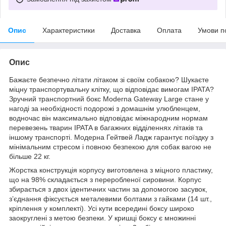
Опис
Характеристики
Доставка
Оплата
Умови п
Опис
Бажаєте безпечно літати літаком зі своїм собакою? Шукаєте
міцну транспортувальну клітку, що відповідає вимогам IPATA?
Зручний транспортний бокс Moderna Gateway Large стане у
нагоді за необхідності подорожі з домашнім улюбленцем,
водночас він максимально відповідає міжнародним нормам
перевезень тварин IPATA в багажних відділеннях літаків та
іншому транспорті. Модерна Гейтвей Ладж гарантує поїздку з
мінімальним стресом і повною безпекою для собак вагою не
більше 22 кг.
Жорстка конструкція корпусу виготовлена з міцного пластику,
що на 98% складається з переробленої сировини. Корпус
збирається з двох ідентичних частин за допомогою засувок,
з’єднання фіксується металевими болтами з гайками (14 шт.,
кріплення у комплекті). Усі кути всередині боксу широко
заокруглені з метою безпеки. У кришці боксу є множинні