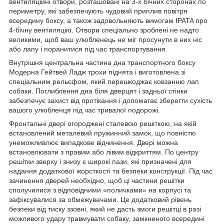
вентиляційні отвори, розташовані на 3-х бічних сторонах по
периметру, які забезпечують чудовий приплив повітря
всередину боксу, а також задовольняють вимогам IPATA про
4-бічну вентиляцію. Отвори спеціально зроблені не надто
великими, щоб ваш улюбленець не міг просунути в них ніс
або лапу і поранитися під час транспортування.
Внутрішня центральна частина дна транспортного боксу
Модерна Гейтвей Ладж трохи піднята і виготовлена зі
спеціальним рельєфом, який перешкоджає ковзанню лап
собаки. Поглиблення дна біля дверцят і задньої стінки
забезпечує захист від протікання і допомагає зберегти сухість
вашого улюбленця під час тривалої подорожі.
Фронтальні двері огороджені сталевою решіткою, на якій
встановлений металевий пружинний замок, що повністю
унеможливлює випадкове відчинення. Двері можна
встановлювати з правим або лівим відкриттям. По центру
решітки зверху і знизу є широкі пази, які призначені для
надання додаткової жорсткості та безпеки конструкції. Під час
зачинення дверей необхідно, щоб ці частини решітки
сполучилися з відповідними «поличками» на корпусі та
зафіксувалися за обмежувачами. Це додатковий рівень
безпеки від тиску ззовні, який не дасть змоги решітці в разі
можливого удару травмувати собаку, замкненого всередині