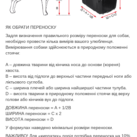
ЯК ОБРАТИ ПЕРЕНОСКУ
Задля визначення правильного розміру переноски для собак,
необхідно провести кілька вимірів вашого улюбленця.
Вимірювання собаки здійснюються в природному положенні
стоячи:
А – довжина тварини від кінчика носа до основи (кореня)
хвоста.
В – висота від підлоги до верхньої частини передньої ноги або
ліктьового суглоба.
С – ширина плечей або ширина найширшої частини тулуба.
D – висота тварини в природному положенні стоячи від верху
голови або кінчиків вух до підлоги.
ДОВЖИНА переноски = А + 1/2В
ШИРИНА переноски = С х 2
ВИСОТА переноски = D
У формулах наведено мінімальні розміри переноски.
ВАЖЛИВО! Для «кирпатих» порід потрібна переноска на 10%