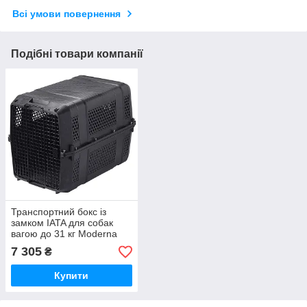
Всі умови повернення
Подібні товари компанії
Транспортний бокс із
замком IATA для собак
вагою до 31 кг Moderna
Gateway Jumbo чорний
7 305
₴
91,4x63,5x68,6 см
(BQ750413)
Купити