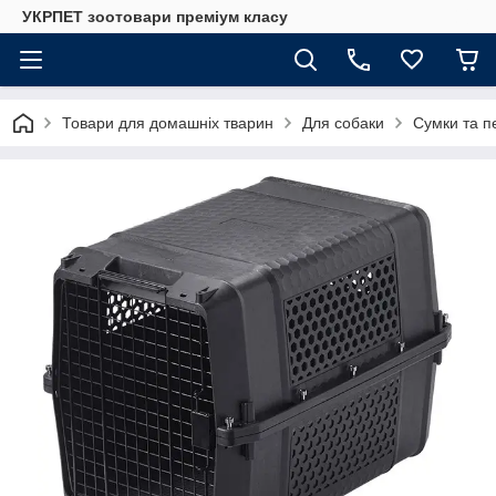
УКРПЕТ зоотовари преміум класу
Товари для домашніх тварин
Для собаки
Сумки та п