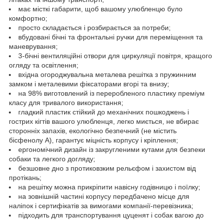
має місткі габарити, щоб вашому улюбленцю було
комфортно;
просто складається і розбирається за потреби;
вбудовані бічні та фронтальні ручки для переміщення та
маневрування;
3-бічні вентиляційні отвори для циркуляції повітря, кращого
огляду та освітлення;
вхідна огороджувальна металева решітка з пружинним
замком і металевими фіксаторами вгорі та внизу;
на 98% виготовлений із переробленого пластику преміум
класу для тривалого використання;
гладкий пластик стійкий до механічних пошкоджень і
гострих кігтів вашого улюбленця, легко миється, не вбирає
сторонніх запахів, екологічно безпечний (не містить
бісфенолу А), гарантує міцність корпусу і кріплення;
ергономічний дизайн із закругленими кутами для безпеки
собаки та легкого догляду;
безшовне дно з протиковзким рельєфом і захистом від
протікань;
на решітку можна прикріпити навісну годівницю і поїлку;
на зовнішній частині корпусу передбачено місце для
наліпок і сертифікатів за вимогами компанії-перевізника;
підходить для транспортування цуценят і собак вагою до