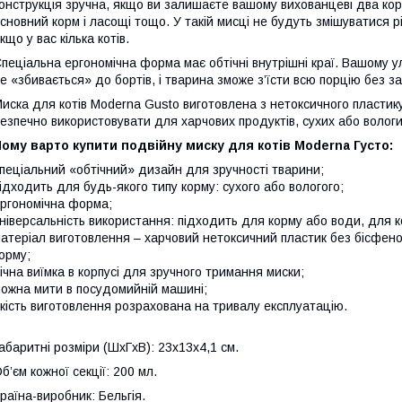
онструкція зручна, якщо ви залишаєте вашому вихованцеві два корм
сновний корм і ласощі тощо. У такій мисці не будуть змішуватися р
кщо у вас кілька котів.
пеціальна ергономічна форма має обтічні внутрішні краї. Вашому у
е «збивається» до бортів, і тварина зможе з’їсти всю порцію без за
иска для котів Moderna Gusto виготовлена з нетоксичного пластику
езпечно використовувати для харчових продуктів, сухих або вологи
ому варто купити подвійну миску для котів Moderna Густо:
пеціальний «обтічний» дизайн для зручності тварини;
ідходить для будь-якого типу корму: сухого або вологого;
ргономічна форма;
ніверсальність використання: підходить для корму або води, для кот
атеріал виготовлення – харчовий нетоксичний пластик без бісфенол
орму;
ічна виїмка в корпусі для зручного тримання миски;
ожна мити в посудомийній машині;
кість виготовлення розрахована на тривалу експлуатацію.
абаритні розміри (ШхГхВ): 23x13x4,1 см.
б’єм кожної секції: 200 мл.
раїна-виробник: Бельгія.