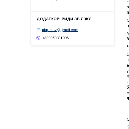
к
о
я
С
н
ukrpetov@gmail.com
М
+380969831006
б
Ч
с
п
е
у
м
к
б
м
я
Г
О
К