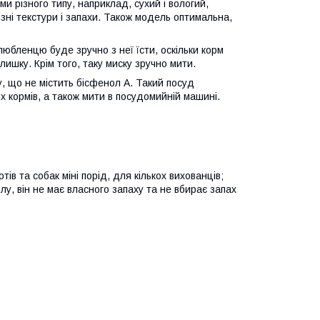
и різного типу, наприклад, сухий і вологий,
ізні текстури і запахи. Також модель оптимальна,
любленцю буде зручно з неї їсти, оскільки корм
лишку. Крім того, таку миску зручно мити.
, що не містить бісфенол А. Такий посуд
х кормів, а також мити в посудомийній машині.
ів та собак міні порід, для кількох вихованців;
у, він не має власного запаху та не вбирає запах