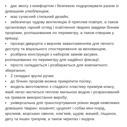
дає змогу з комфортом і безпекою подорожувати разом із
домашнім улюбленцем;
має сучасний стильний дизайн;
забезпечує чудову вентиляцію й приплив повітря, а також
організовує гарний огляд і освітлення тварині завдяки бічним
прорізам, розташованим по периметру, а також отворам у
кришці;
прозорі дверцята з верхнім завантаженням для легкого
доступу та візуального спостереження за вихованцем;
розбірна конструкція з набором замків-засувок,
розташованих по периметру для надійної фіксації;
просто складається і розбирається для компактного
зберігання;
2 складані зручні ручки;
до бічних прорізів можна прикріпити поїлку;
модель виготовлено з гладкого пластику преміум-класу,
який легко чиститься теплою мильною водою і розрахований
на тривале використання виробу;
універсальна для транспортування різних видів невеликих
домашніх тварин: кошенят, цуценят і собак міні-порід,
кроликів, морських свинок, хом’яків, щурів, мишей, піщанок,
дегу та інших гризунів, а також черепах і ящірок.