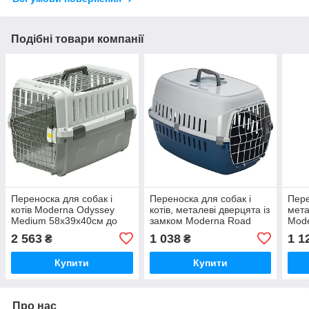
Подібні товари компанії
Переноска для собак і
Переноска для собак і
Пере
котів Moderna Odyssey
котів, металеві дверцята із
мет
Medium 58х39х40см до
замком Moderna Road
Mode
10кг 2 двері (AZ62372)
Runner чорничний
чорн
2 563
1 038
1 1
₴
₴
49х32х30см (T103331)
(T20
Купити
Купити
Про нас