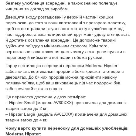
безпеку улюбленця всередині, а також значно полегшує
чищення та догляд за виробом.
Дверцята входу розташовані у верхній частині кришки
переноски, до того ж вони виготовлені з прозорого пластику,
щоб ви не втрачали візуального контакту з улюбленцем під
час подорожі, а ваш чотирилапий друг мав чудову оглядовість
й достатнє освітлення всередині. Це допоможе тварині
здійснити поїздку з мінімальним стресом. Крім того,
вертикальне завантаження дасть змогу легко розміщувати в
переноску й виймати з неї тварин обома руками.
Гарну вентиляцію всередині переноски Moderna Hipster
забезпечать вертикальні прорізи з боків кришки та отвори в
дверцятах. До бічних прорізів можна прикріпити навісну
пляшку-поїлку, щоб ваш вихованець під час подорожі був
забезпечений свіжою водою.
Ця переноска доступна у двох розмірах:
– Hipster Small (модель AV60ХХХ) призначена для домашніх
тварин вагою до 2 кг;
– Hipster Large (модель AV61ХХХ) призначена для домашніх
тварин вагою до 4 кг.
Чому варто купити переноску для домашніх улюбленців
Moderna Hipster: