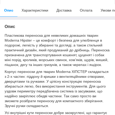
Опис
Характеристики
Доставка
Оплата
Умови п
Опис
Пластикова переноска для невеликих домашніх тварин
Moderna Hipster – це комфорт і безпека для улюбленця в
подорожі, легкість у збиранні та догляді, а також стильний
практичний дизайн, який продуманий до дрібниць. Переноска
призначена для транспортування кошенят, цуценят і собак
міні порід, кроликів, морських свинок, хом’яків, щурів, мишей,
піщанок, дегу та інших гризунів, а також черепах і ящірок.
Корпус переноски для тварин Moderna ХІПСТЕР складається
з 2-х частин: піддону й кришки з вентиляційними отворами,
дверцятами та ручками. У цілісну конструкцію переноска
збирається легко, без використання інструментів. Для цього
уздовж периметру передбачена система із засувками, що
надійно закріплює обидві частини. Так само просто ви
зможете розібрати переноску для компактного зберігання.
Зручні ручки складаються.
Усі внутрішні кути переноски добре заокруглені, що гарантує