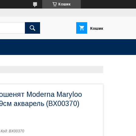
Кошик
Кошик
кошенят Moderna Maryloo
9см акварель (BX00370)
Код:
BX00370