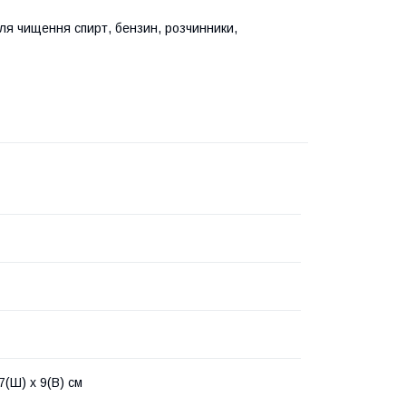
ля чищення спирт, бензин, розчинники,
7(Ш) х 9(В) см