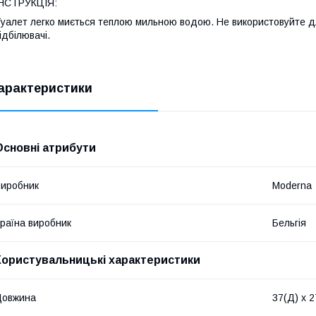
ІНСТРУКЦІЯ:
уалет легко миється теплою мильною водою. Не використовуйте д
ідбілювачі.
арактеристики
Основні атрибути
иробник
Moderna
раїна виробник
Бельгія
Користувальницькі характеристики
Довжина
37(Д) х 2