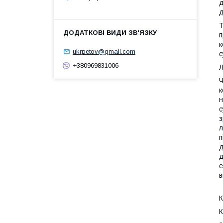
д
д
Т
п
к
ukrpetov@gmail.com
с
+380969831006
Л
Ч
к
н
с
з
л
п
д
д
е
в
К
К