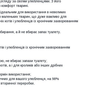
догляду за своїми улюбленцями. З його
 комфорт тварині.
о ідеальним для використання в невеликих
ля маленьких тварин, що дуже важливо для
ніх котів і улюбленців із хронічним захворюванням
ибирання, а й не вбирає запах туалету.
тів і улюбленців із хронічним захворюванням
ю, не вбирає запахи туалету;
тів, а і для кроликів або інших дрібних
ермін використання;
зпечних для вашого улюбленця, на 98%
 вторинної переробки.