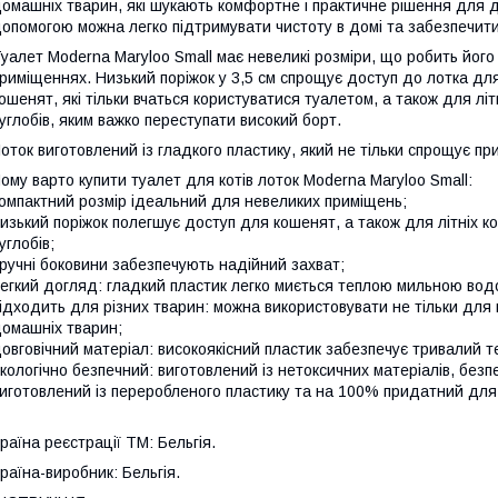
омашніх тварин, які шукають комфортне і практичне рішення для 
опомогою можна легко підтримувати чистоту в домі та забезпечити
уалет Moderna Maryloo Small має невеликі розміри, що робить йог
риміщеннях. Низький поріжок у 3,5 см спрощує доступ до лотка д
ошенят, які тільки вчаться користуватися туалетом, а також для літ
углобів, яким важко переступати високий борт.
оток виготовлений із гладкого пластику, який не тільки спрощує пр
ому варто купити туалет для котів лоток Moderna Maryloo Small:
омпактний розмір ідеальний для невеликих приміщень;
изький поріжок полегшує доступ для кошенят, а також для літніх ко
углобів;
ручні боковини забезпечують надійний захват;
егкий догляд: гладкий пластик легко миється теплою мильною водо
ідходить для різних тварин: можна використовувати не тільки для ко
омашніх тварин;
овговічний матеріал: високоякісний пластик забезпечує тривалий т
кологічно безпечний: виготовлений із нетоксичних матеріалів, бе
иготовлений із переробленого пластику та на 100% придатний для
раїна реєстрації ТМ: Бельгія.
раїна-виробник: Бельгія.